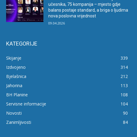
učesnika, 75 kompanija – mjesto gdje
balans postaje standard, a briga o ljudima
nova poslovna vrijednost
09.04.2026
KATEGORIJE
Skijanje
339
Izdvojeno
314
Bjelašnica
212
Jahorina
113
BH Planine
108
Servisne informacije
104
Novosti
90
Zanimljivosti
84