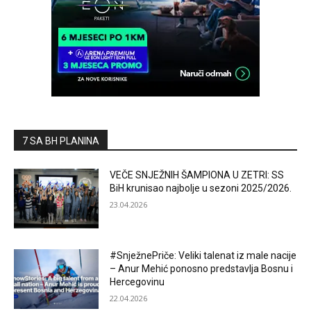
7 SA BH PLANINA
VEČE SNJEŽNIH ŠAMPIONA U ZETRI: SS
BiH krunisao najbolje u sezoni 2025/2026.
23.04.2026
#SnježnePriče: Veliki talenat iz male nacije
– Anur Mehić ponosno predstavlja Bosnu i
Hercegovinu
22.04.2026