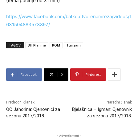
(tema počinje od 31 min)
https://www.facebook.com/batko.otvorenamreza/videos/1
631504883573897/
TAGOVI
BH Planine
ROM
Turizam
Facebook
X
Pinterest
Prethodni članak
Naredni članak
OC Jahorina: Cjenovnici za
Bjelašnica – Igman: Cjenovnik
sezonu 2017/2018.
za sezonu 2017/2018.
- Advertisment -