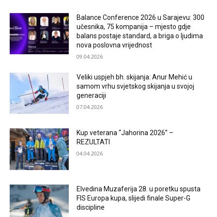
Balance Conference 2026 u Sarajevu: 300
učesnika, 75 kompanija – mjesto gdje
balans postaje standard, a briga o ljudima
nova poslovna vrijednost
09.04.2026
Veliki uspjeh bh. skijanja: Anur Mehić u
samom vrhu svjetskog skijanja u svojoj
generaciji
07.04.2026
Kup veterana “Jahorina 2026” –
REZULTATI
04.04.2026
Elvedina Muzaferija 28. u poretku spusta
FIS Europa kupa, slijedi finale Super-G
discipline