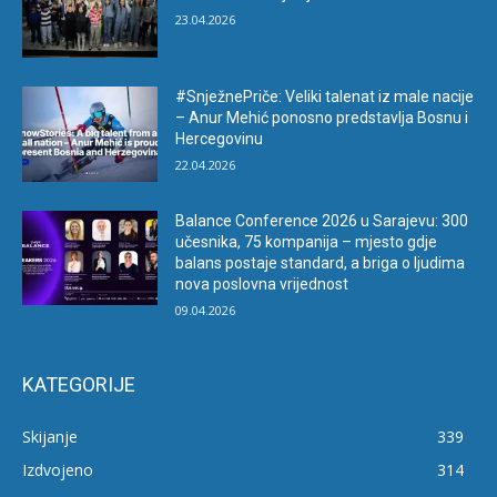
23.04.2026
#SnježnePriče: Veliki talenat iz male nacije
– Anur Mehić ponosno predstavlja Bosnu i
Hercegovinu
22.04.2026
Balance Conference 2026 u Sarajevu: 300
učesnika, 75 kompanija – mjesto gdje
balans postaje standard, a briga o ljudima
nova poslovna vrijednost
09.04.2026
KATEGORIJE
Skijanje
339
Izdvojeno
314