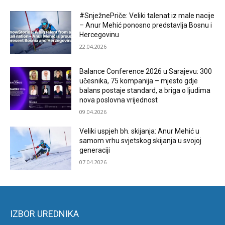
#SnježnePriče: Veliki talenat iz male nacije
– Anur Mehić ponosno predstavlja Bosnu i
Hercegovinu
22.04.2026
Balance Conference 2026 u Sarajevu: 300
učesnika, 75 kompanija – mjesto gdje
balans postaje standard, a briga o ljudima
nova poslovna vrijednost
09.04.2026
Veliki uspjeh bh. skijanja: Anur Mehić u
samom vrhu svjetskog skijanja u svojoj
generaciji
07.04.2026
IZBOR UREDNIKA