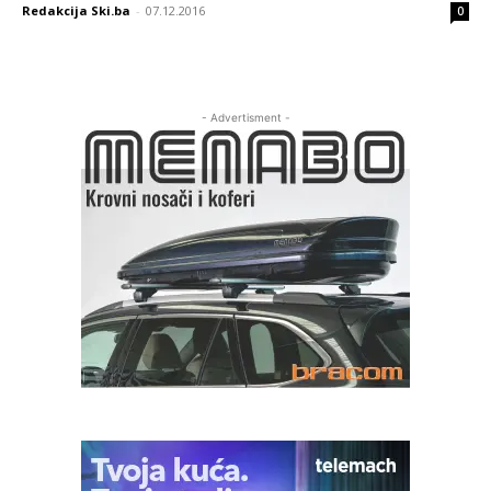
Redakcija Ski.ba
-
07.12.2016
0
- Advertisment -