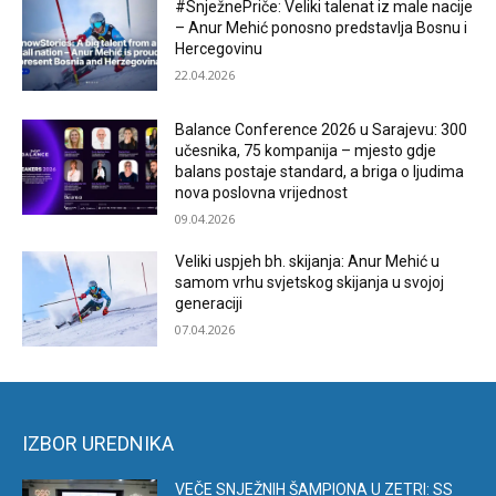
#SnježnePriče: Veliki talenat iz male nacije
– Anur Mehić ponosno predstavlja Bosnu i
Hercegovinu
22.04.2026
Balance Conference 2026 u Sarajevu: 300
učesnika, 75 kompanija – mjesto gdje
balans postaje standard, a briga o ljudima
nova poslovna vrijednost
09.04.2026
Veliki uspjeh bh. skijanja: Anur Mehić u
samom vrhu svjetskog skijanja u svojoj
generaciji
07.04.2026
IZBOR UREDNIKA
VEČE SNJEŽNIH ŠAMPIONA U ZETRI: SS