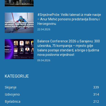
#SnježnePriče: Veliki talenat iz male nacije
– Anur Mehić ponosno predstavlja Bosnu i
Hercegovinu
22.04.2026
Balance Conference 2026 u Sarajevu: 300
učesnika, 75 kompanija – mjesto gdje
balans postaje standard, a briga o ljudima
nova poslovna vrijednost
09.04.2026
KATEGORIJE
Skijanje
339
Izdvojeno
314
Bjelašnica
212