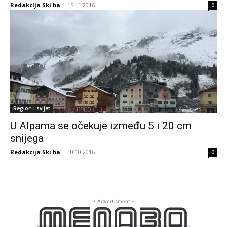
Redakcija Ski.ba
-
15.11.2016
0
Region i svijet
U Alpama se očekuje između 5 i 20 cm
snijega
Redakcija Ski.ba
-
10.10.2016
0
- Advertisment -