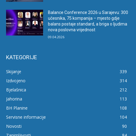
Balance Conference 2026 u Sarajevu: 300
učesnika, 75 kompanija – mjesto gdje
balans postaje standard, a briga o ljudima
nova poslovna vrijednost
09.04.2026
KATEGORIJE
Skijanje
339
Izdvojeno
314
Bjelašnica
212
Jahorina
113
BH Planine
108
Servisne informacije
104
Novosti
90
Zanimljivosti
84