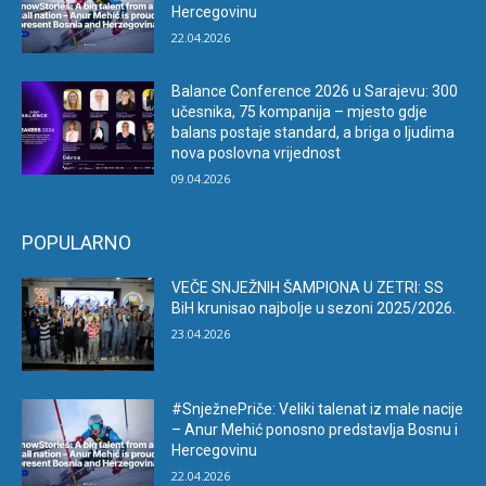
Hercegovinu
22.04.2026
Balance Conference 2026 u Sarajevu: 300
učesnika, 75 kompanija – mjesto gdje
balans postaje standard, a briga o ljudima
nova poslovna vrijednost
09.04.2026
POPULARNO
VEČE SNJEŽNIH ŠAMPIONA U ZETRI: SS
BiH krunisao najbolje u sezoni 2025/2026.
23.04.2026
#SnježnePriče: Veliki talenat iz male nacije
– Anur Mehić ponosno predstavlja Bosnu i
Hercegovinu
22.04.2026