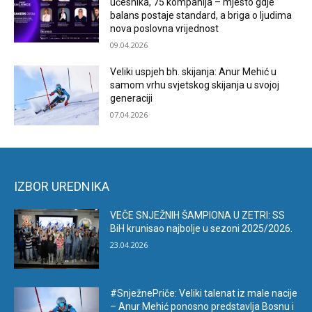
učesnika, 75 kompanija – mjesto gdje
balans postaje standard, a briga o ljudima
nova poslovna vrijednost
09.04.2026
Veliki uspjeh bh. skijanja: Anur Mehić u
samom vrhu svjetskog skijanja u svojoj
generaciji
07.04.2026
IZBOR UREDNIKA
VEČE SNJEŽNIH ŠAMPIONA U ZETRI: SS
BiH krunisao najbolje u sezoni 2025/2026.
23.04.2026
#SnježnePriče: Veliki talenat iz male nacije
– Anur Mehić ponosno predstavlja Bosnu i