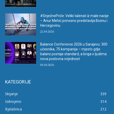
#SnježnePriče: Veliki talenat iz male nacije
– Anur Mehić ponosno predstavlja Bosnu i
Hercegovinu
22.04.2026
Balance Conference 2026 u Sarajevu: 300
učesnika, 75 kompanija – mjesto gdje
balans postaje standard, a briga o ljudima
nova poslovna vrijednost
09.04.2026
KATEGORIJE
Skijanje
339
Izdvojeno
314
Bjelašnica
212