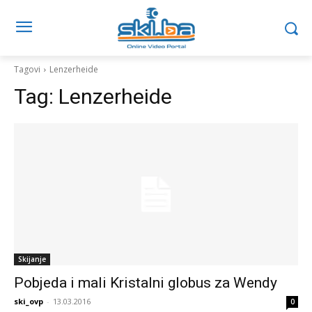
Tagovi
Lenzerheide
Tag:
Lenzerheide
Skijanje
Pobjeda i mali Kristalni globus za Wendy
ski_ovp
-
13.03.2016
0