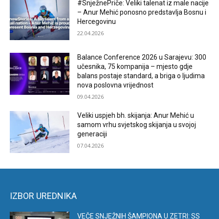
#SnježnePriče: Veliki talenat iz male nacije
– Anur Mehić ponosno predstavlja Bosnu i
Hercegovinu
22.04.2026
Balance Conference 2026 u Sarajevu: 300
učesnika, 75 kompanija – mjesto gdje
balans postaje standard, a briga o ljudima
nova poslovna vrijednost
09.04.2026
Veliki uspjeh bh. skijanja: Anur Mehić u
samom vrhu svjetskog skijanja u svojoj
generaciji
07.04.2026
IZBOR UREDNIKA
VEČE SNJEŽNIH ŠAMPIONA U ZETRI: SS