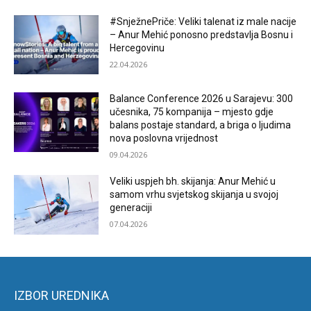
#SnježnePriče: Veliki talenat iz male nacije
– Anur Mehić ponosno predstavlja Bosnu i
Hercegovinu
22.04.2026
Balance Conference 2026 u Sarajevu: 300
učesnika, 75 kompanija – mjesto gdje
balans postaje standard, a briga o ljudima
nova poslovna vrijednost
09.04.2026
Veliki uspjeh bh. skijanja: Anur Mehić u
samom vrhu svjetskog skijanja u svojoj
generaciji
07.04.2026
IZBOR UREDNIKA