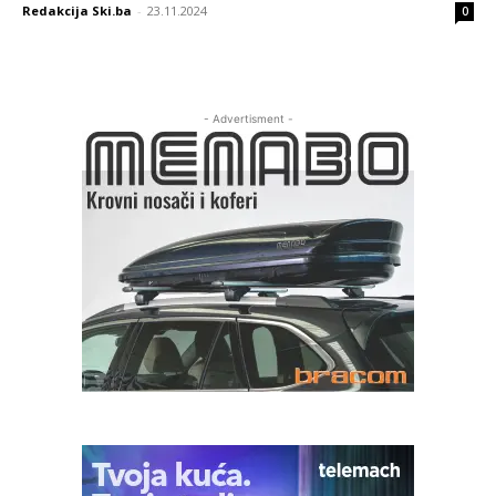
Redakcija Ski.ba
-
23.11.2024
0
- Advertisment -