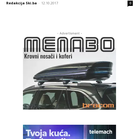
Redakcija Ski.ba
-
12.10.2017
0
- Advertisment -