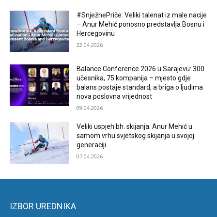
#SnježnePriče: Veliki talenat iz male nacije
– Anur Mehić ponosno predstavlja Bosnu i
Hercegovinu
22.04.2026
Balance Conference 2026 u Sarajevu: 300
učesnika, 75 kompanija – mjesto gdje
balans postaje standard, a briga o ljudima
nova poslovna vrijednost
09.04.2026
Veliki uspjeh bh. skijanja: Anur Mehić u
samom vrhu svjetskog skijanja u svojoj
generaciji
07.04.2026
IZBOR UREDNIKA