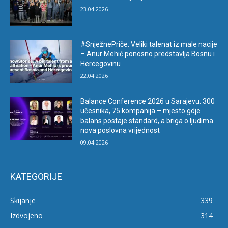
23.04.2026
#SnježnePriče: Veliki talenat iz male nacije
– Anur Mehić ponosno predstavlja Bosnu i
Hercegovinu
22.04.2026
Balance Conference 2026 u Sarajevu: 300
učesnika, 75 kompanija – mjesto gdje
balans postaje standard, a briga o ljudima
nova poslovna vrijednost
09.04.2026
KATEGORIJE
Skijanje
339
Izdvojeno
314