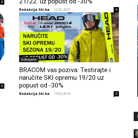
21/22. uz popust od -30%
0
Redakcija Ski.ba
-
12.02.2021
0
Izdvojeno
BRACOM vas poziva: Testirajte i
naručite SKI opremu 19/20 uz
popust od -30%
0
Redakcija Ski.ba
-
15.03.2019
0