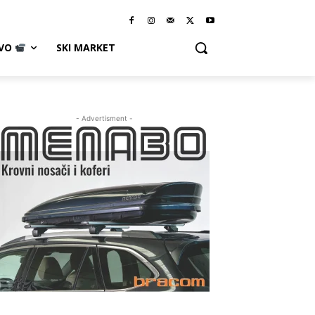
IVO
SKI MARKET
- Advertisment -