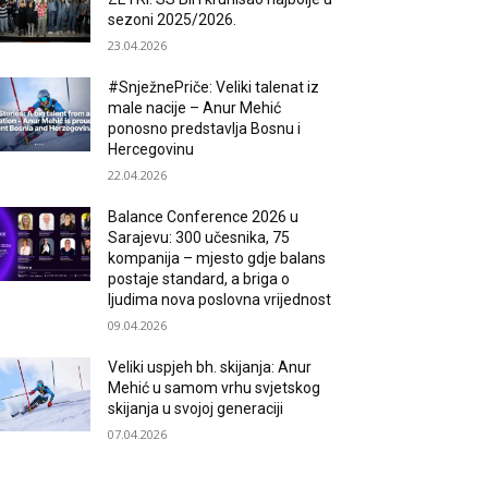
sezoni 2025/2026.
23.04.2026
#SnježnePriče: Veliki talenat iz
male nacije – Anur Mehić
ponosno predstavlja Bosnu i
Hercegovinu
22.04.2026
Balance Conference 2026 u
Sarajevu: 300 učesnika, 75
kompanija – mjesto gdje balans
postaje standard, a briga o
ljudima nova poslovna vrijednost
09.04.2026
Veliki uspjeh bh. skijanja: Anur
Mehić u samom vrhu svjetskog
skijanja u svojoj generaciji
07.04.2026