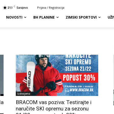
C
Prijava / Registracija
21.1
Sarajevo
NOVOSTI
BH PLANINE
ZIMSKI SPORTOVI
UŽ
Izdvojeno
da
BRACOM vas poziva: Testirajte i
naručite SKI opremu za sezonu