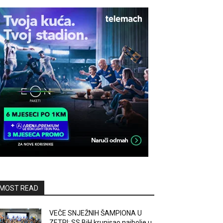
MOST READ
VEČE SNJEŽNIH ŠAMPIONA U
ZETRI: SS BiH krunisao najbolje u