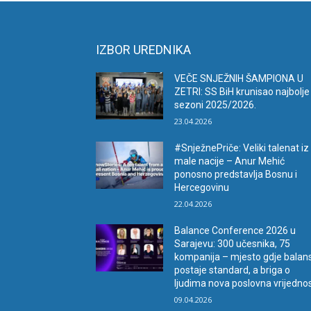
IZBOR UREDNIKA
VEČE SNJEŽNIH ŠAMPIONA U
ZETRI: SS BiH krunisao najbolje
sezoni 2025/2026.
23.04.2026
#SnježnePriče: Veliki talenat iz
male nacije – Anur Mehić
ponosno predstavlja Bosnu i
Hercegovinu
22.04.2026
Balance Conference 2026 u
Sarajevu: 300 učesnika, 75
kompanija – mjesto gdje balan
postaje standard, a briga o
ljudima nova poslovna vrijedno
09.04.2026