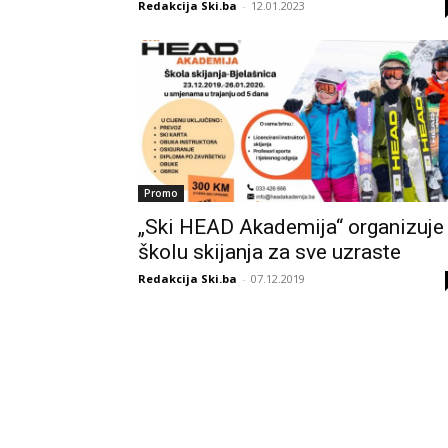
Redakcija Ski.ba
-
12.01.2023
Promo
„Ski HEAD Akademija“ organizuje
školu skijanja za sve uzraste
Redakcija Ski.ba
-
07.12.2019