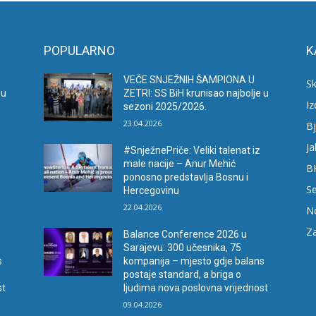
POPULARNO
K
VEČE SNJEŽNIH ŠAMPIONA U
Sk
 u
ZETRI: SS BiH krunisao najbolje u
I
sezoni 2025/2026.
23.04.2026
Bj
Ja
#SnježnePriče: Veliki talenat iz
male nacije – Anur Mehić
B
ponosno predstavlja Bosnu i
Se
Hercegovinu
22.04.2026
N
Za
Balance Conference 2026 u
Sarajevu: 300 učesnika, 75
s
kompanija – mjesto gdje balans
postaje standard, a briga o
st
ljudima nova poslovna vrijednost
09.04.2026