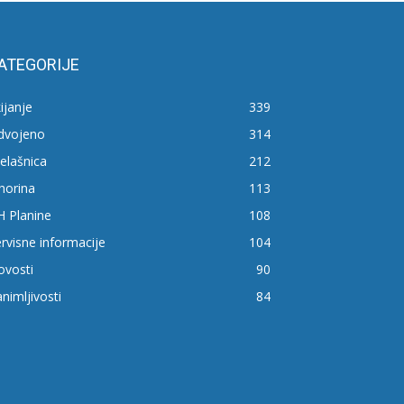
ATEGORIJE
ijanje
339
zdvojeno
314
elašnica
212
horina
113
H Planine
108
rvisne informacije
104
ovosti
90
nimljivosti
84