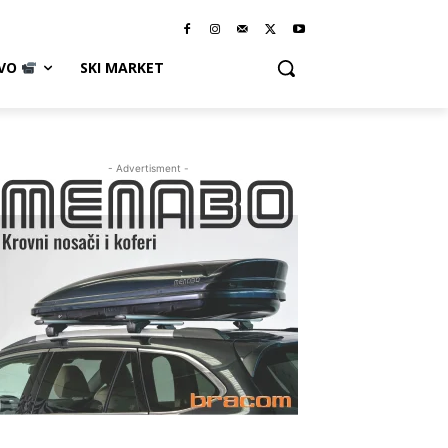
IVO
SKI MARKET
- Advertisment -