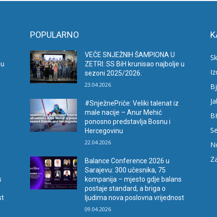
POPULARNO
K
VEČE SNJEŽNIH ŠAMPIONA U
Sk
 u
ZETRI: SS BiH krunisao najbolje u
I
sezoni 2025/2026.
23.04.2026
Bj
Ja
#SnježnePriče: Veliki talenat iz
male nacije – Anur Mehić
B
ponosno predstavlja Bosnu i
Se
Hercegovinu
22.04.2026
N
Za
Balance Conference 2026 u
Sarajevu: 300 učesnika, 75
s
kompanija – mjesto gdje balans
postaje standard, a briga o
st
ljudima nova poslovna vrijednost
09.04.2026