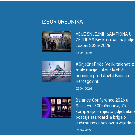
IZBOR UREDNIKA
VEČE SNJEŽNIH ŠAMPIONA U
ZETRI: SS BiH krunisao najbolje
sezoni 2025/2026.
23.04.2026
#SnježnePriče: Veliki talenat iz
male nacije – Anur Mehić
ponosno predstavlja Bosnu i
Hercegovinu
22.04.2026
Balance Conference 2026 u
Sarajevu: 300 učesnika, 75
kompanija – mjesto gdje balan
postaje standard, a briga o
ljudima nova poslovna vrijedno
09.04.2026