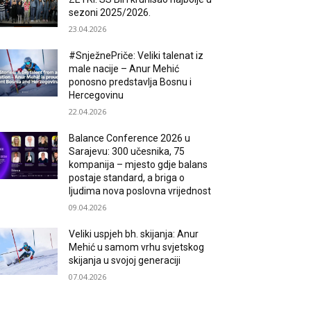
sezoni 2025/2026.
23.04.2026
#SnježnePriče: Veliki talenat iz
male nacije – Anur Mehić
ponosno predstavlja Bosnu i
Hercegovinu
22.04.2026
Balance Conference 2026 u
Sarajevu: 300 učesnika, 75
kompanija – mjesto gdje balans
postaje standard, a briga o
ljudima nova poslovna vrijednost
09.04.2026
Veliki uspjeh bh. skijanja: Anur
Mehić u samom vrhu svjetskog
skijanja u svojoj generaciji
07.04.2026