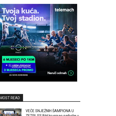
MOST READ
VEČE SNJEŽNIH ŠAMPIONA U
ZETRI: SS BiH krunisao najbolje u