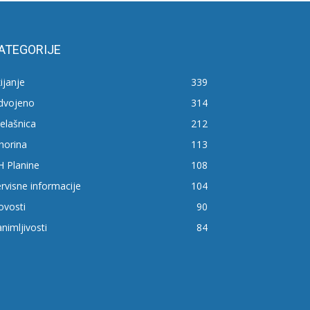
ATEGORIJE
ijanje
339
zdvojeno
314
elašnica
212
horina
113
H Planine
108
rvisne informacije
104
ovosti
90
nimljivosti
84