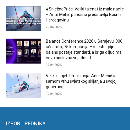
#SnježnePriče: Veliki talenat iz male nacije
– Anur Mehić ponosno predstavlja Bosnu i
Hercegovinu
22.04.2026
Balance Conference 2026 u Sarajevu: 300
učesnika, 75 kompanija – mjesto gdje
balans postaje standard, a briga o ljudima
nova poslovna vrijednost
09.04.2026
Veliki uspjeh bh. skijanja: Anur Mehić u
samom vrhu svjetskog skijanja u svojoj
generaciji
07.04.2026
IZBOR UREDNIKA