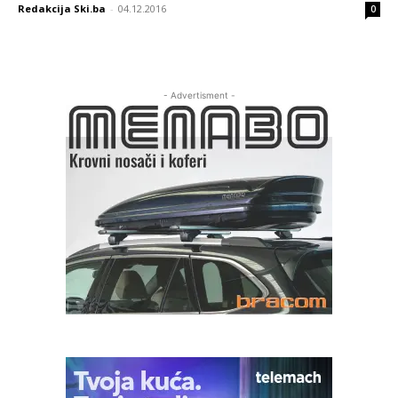
Redakcija Ski.ba
-
04.12.2016
0
- Advertisment -