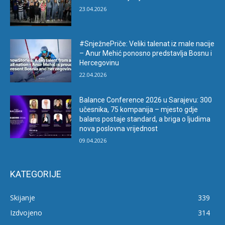
23.04.2026
#SnježnePriče: Veliki talenat iz male nacije
– Anur Mehić ponosno predstavlja Bosnu i
Hercegovinu
22.04.2026
Balance Conference 2026 u Sarajevu: 300
učesnika, 75 kompanija – mjesto gdje
balans postaje standard, a briga o ljudima
nova poslovna vrijednost
09.04.2026
KATEGORIJE
Skijanje
339
Izdvojeno
314