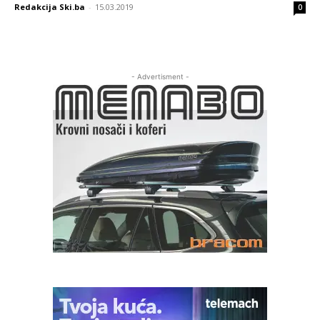
Redakcija Ski.ba
-
15.03.2019
0
- Advertisment -