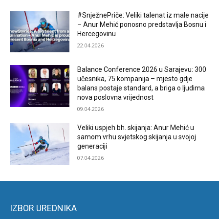
#SnježnePriče: Veliki talenat iz male nacije
– Anur Mehić ponosno predstavlja Bosnu i
Hercegovinu
22.04.2026
Balance Conference 2026 u Sarajevu: 300
učesnika, 75 kompanija – mjesto gdje
balans postaje standard, a briga o ljudima
nova poslovna vrijednost
09.04.2026
Veliki uspjeh bh. skijanja: Anur Mehić u
samom vrhu svjetskog skijanja u svojoj
generaciji
07.04.2026
IZBOR UREDNIKA