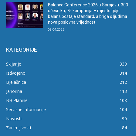
Balance Conference 2026 u Sarajevu: 300
učesnika, 75 kompanija – mjesto gdje
balans postaje standard, a briga o ljudima
nova poslovna vrijednost
09.04.2026
KATEGORIJE
Skijanje
339
Izdvojeno
314
Bjelašnica
212
Jahorina
113
BH Planine
108
Servisne informacije
104
Novosti
90
Zanimljivosti
84