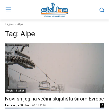
Tagovi
Alpe
Tag:
Alpe
Region i svijet
Novi snijeg na većini skijališta širom Evrope
Redakcija Ski.ba
-
07.11.2016
0