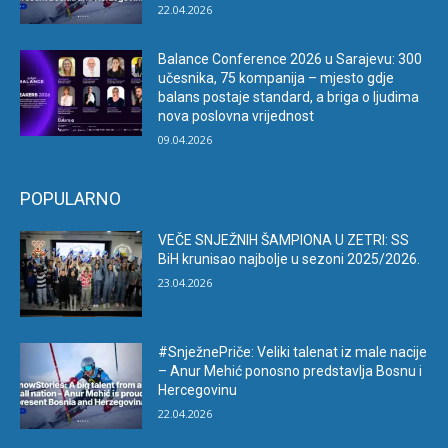
22.04.2026
Balance Conference 2026 u Sarajevu: 300
učesnika, 75 kompanija – mjesto gdje
balans postaje standard, a briga o ljudima
nova poslovna vrijednost
09.04.2026
POPULARNO
VEČE SNJEŽNIH ŠAMPIONA U ZETRI: SS
BiH krunisao najbolje u sezoni 2025/2026.
23.04.2026
#SnježnePriče: Veliki talenat iz male nacije
– Anur Mehić ponosno predstavlja Bosnu i
Hercegovinu
22.04.2026