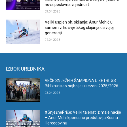
nova poslovna vrijednost
09.04.2026
Veliki uspjeh bh. skijanja: Anur Mehić u
samom vrhu svjetskog skijanja u svojoj
generaciji
07.04.2026
IZBOR UREDNIKA
VEČE SNJEŽNIH ŠAMPIONA U ZETRI: SS
BiH krunisao najbolje u sezoni 2025/2026.
23.04.2026
#SnježnePriče: Veliki talenat iz male nacije
– Anur Mehić ponosno predstavlja Bosnu i
Hercegovinu