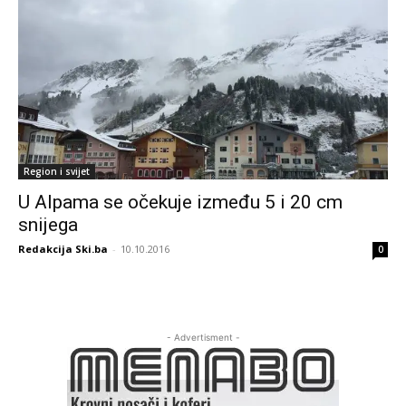
Region i svijet
U Alpama se očekuje između 5 i 20 cm
snijega
Redakcija Ski.ba
-
10.10.2016
0
- Advertisment -