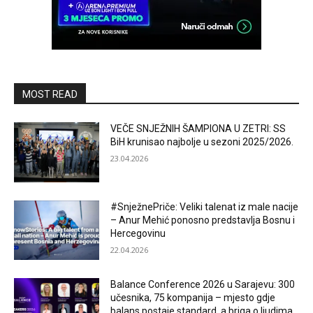
MOST READ
VEČE SNJEŽNIH ŠAMPIONA U ZETRI: SS
BiH krunisao najbolje u sezoni 2025/2026.
23.04.2026
#SnježnePriče: Veliki talenat iz male nacije
– Anur Mehić ponosno predstavlja Bosnu i
Hercegovinu
22.04.2026
Balance Conference 2026 u Sarajevu: 300
učesnika, 75 kompanija – mjesto gdje
balans postaje standard, a briga o ljudima