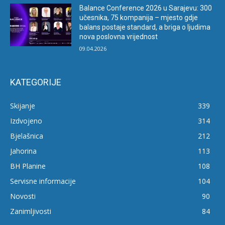
Balance Conference 2026 u Sarajevu: 300
učesnika, 75 kompanija – mjesto gdje
balans postaje standard, a briga o ljudima
nova poslovna vrijednost
09.04.2026
KATEGORIJE
Skijanje
339
Izdvojeno
314
Bjelašnica
212
Jahorina
113
BH Planine
108
Servisne informacije
104
Novosti
90
Zanimljivosti
84