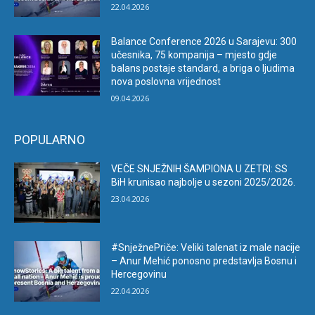
22.04.2026
Balance Conference 2026 u Sarajevu: 300
učesnika, 75 kompanija – mjesto gdje
balans postaje standard, a briga o ljudima
nova poslovna vrijednost
09.04.2026
POPULARNO
VEČE SNJEŽNIH ŠAMPIONA U ZETRI: SS
BiH krunisao najbolje u sezoni 2025/2026.
23.04.2026
#SnježnePriče: Veliki talenat iz male nacije
– Anur Mehić ponosno predstavlja Bosnu i
Hercegovinu
22.04.2026