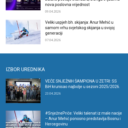
nova poslovna vrijednost
09.04.2026
Veliki uspjeh bh. skijanja: Anur Mehić u
samom vrhu svjetskog skijanja u svojoj
generaciji
07.04.2026
IZBOR UREDNIKA
VEČE SNJEŽNIH ŠAMPIONA U ZETRI: SS
BiH krunisao najbolje u sezoni 2025/2026.
23.04.2026
#SnježnePriče: Veliki talenat iz male nacije
– Anur Mehić ponosno predstavlja Bosnu i
Hercegovinu