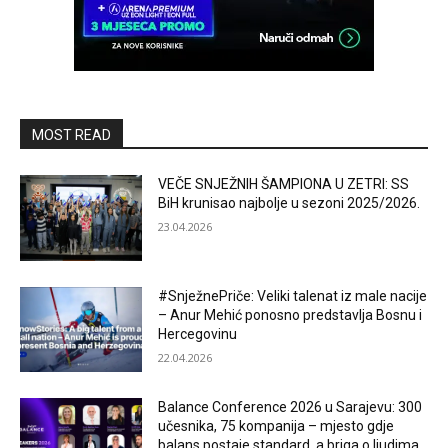
MOST READ
VEČE SNJEŽNIH ŠAMPIONA U ZETRI: SS
BiH krunisao najbolje u sezoni 2025/2026.
23.04.2026
#SnježnePriče: Veliki talenat iz male nacije
– Anur Mehić ponosno predstavlja Bosnu i
Hercegovinu
22.04.2026
Balance Conference 2026 u Sarajevu: 300
učesnika, 75 kompanija – mjesto gdje
balans postaje standard, a briga o ljudima