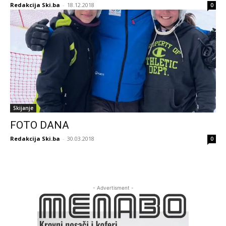
Redakcija Ski.ba
-
18.12.2018
0
Skijanje
FOTO DANA
Redakcija Ski.ba
-
30.03.2018
0
- Advertisment -