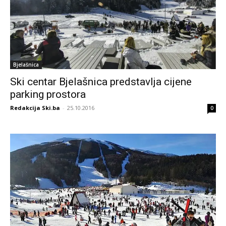
Bjelašnica
Ski centar Bjelašnica predstavlja cijene
parking prostora
Redakcija Ski.ba
-
25.10.2016
0