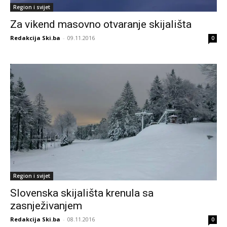
Region i svijet
Za vikend masovno otvaranje skijališta
Redakcija Ski.ba
-
09.11.2016
0
Region i svijet
Slovenska skijališta krenula sa
zasnježivanjem
Redakcija Ski.ba
-
08.11.2016
0