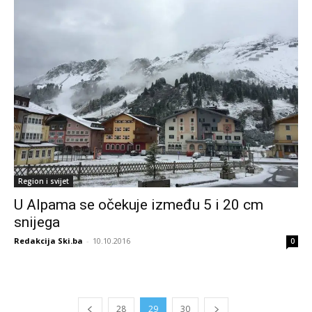
Region i svijet
U Alpama se očekuje između 5 i 20 cm
snijega
Redakcija Ski.ba
-
10.10.2016
0
28
29
30