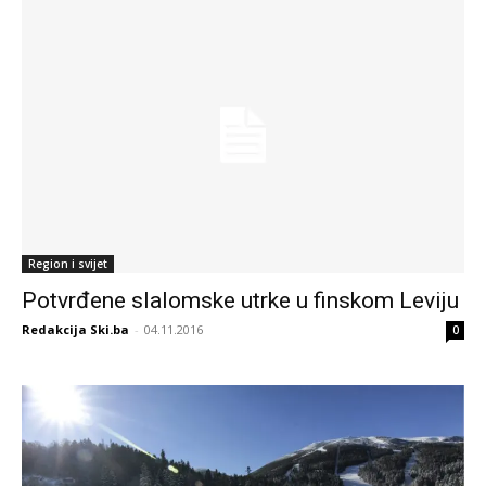
Region i svijet
Potvrđene slalomske utrke u finskom Leviju
Redakcija Ski.ba
-
04.11.2016
0