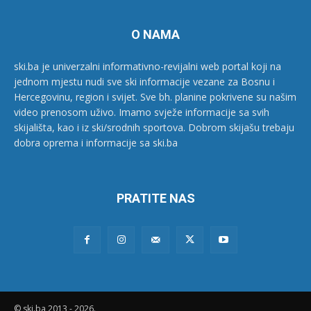
O NAMA
ski.ba je univerzalni informativno-revijalni web portal koji na
jednom mjestu nudi sve ski informacije vezane za Bosnu i
Hercegovinu, region i svijet. Sve bh. planine pokrivene su našim
video prenosom uživo. Imamo svježe informacije sa svih
skijališta, kao i iz ski/srodnih sportova. Dobrom skijašu trebaju
dobra oprema i informacije sa ski.ba
PRATITE NAS
© ski.ba 2013 - 2026.