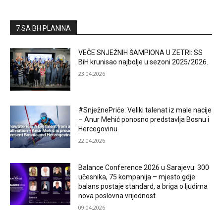
7 SA BH PLANINA
VEČE SNJEŽNIH ŠAMPIONA U ZETRI: SS
BiH krunisao najbolje u sezoni 2025/2026.
23.04.2026
#SnježnePriče: Veliki talenat iz male nacije
– Anur Mehić ponosno predstavlja Bosnu i
Hercegovinu
22.04.2026
Balance Conference 2026 u Sarajevu: 300
učesnika, 75 kompanija – mjesto gdje
balans postaje standard, a briga o ljudima
nova poslovna vrijednost
09.04.2026