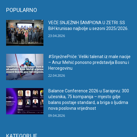
POPULARNO
VEČE SNJEŽNIH ŠAMPIONA U ZETRI: SS
BiH krunisao najbolje u sezoni 2025/2026.
23.04.2026
#SnježnePriče: Veliki talenat iz male nacije
– Anur Mehić ponosno predstavlja Bosnu i
Hercegovinu
22.04.2026
Balance Conference 2026 u Sarajevu: 300
učesnika, 75 kompanija – mjesto gdje
balans postaje standard, a briga o ljudima
nova poslovna vrijednost
09.04.2026
KATEGORIJE