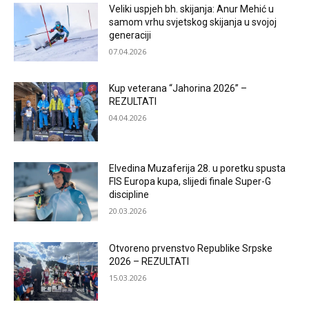
Veliki uspjeh bh. skijanja: Anur Mehić u
samom vrhu svjetskog skijanja u svojoj
generaciji
07.04.2026
Kup veterana “Jahorina 2026” –
REZULTATI
04.04.2026
Elvedina Muzaferija 28. u poretku spusta
FIS Europa kupa, slijedi finale Super-G
discipline
20.03.2026
Otvoreno prvenstvo Republike Srpske
2026 – REZULTATI
15.03.2026