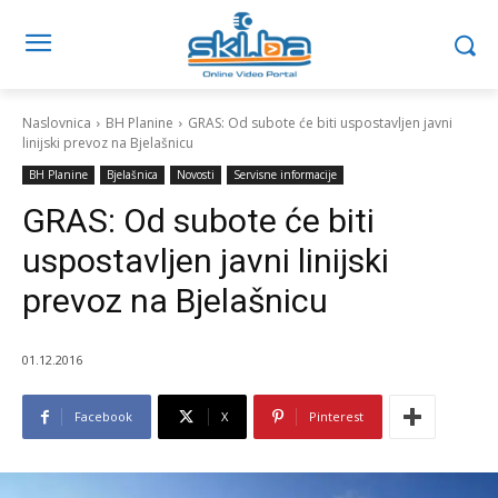
Naslovnica
BH Planine
GRAS: Od subote će biti uspostavljen javni
linijski prevoz na Bjelašnicu
BH Planine
Bjelašnica
Novosti
Servisne informacije
GRAS: Od subote će biti
uspostavljen javni linijski
prevoz na Bjelašnicu
01.12.2016
Facebook
X
Pinterest