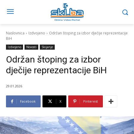
Naslovnica
Izdvojeno
Održan štoping za izbor dječije reprezentacije
BiH
Izdvojeno
Novosti
Skijanje
Održan štoping za izbor
dječije reprezentacije BiH
29.01.2026
Facebook
X
Pinterest