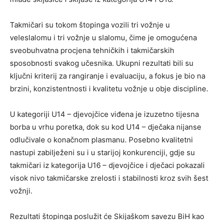
Takmičari su tokom štopinga vozili tri vožnje u
veleslalomu i tri vožnje u slalomu, čime je omogućena
sveobuhvatna procjena tehničkih i takmičarskih
sposobnosti svakog učesnika. Ukupni rezultati bili su
ključni kriterij za rangiranje i evaluaciju, a fokus je bio na
brzini, konzistentnosti i kvalitetu vožnje u obje discipline.
U kategoriji U14 – djevojčice viđena je izuzetno tijesna
borba u vrhu poretka, dok su kod U14 – dječaka nijanse
odlučivale o konačnom plasmanu. Posebno kvalitetni
nastupi zabilježeni su i u starijoj konkurenciji, gdje su
takmičari iz kategorija U16 – djevojčice i dječaci pokazali
visok nivo takmičarske zrelosti i stabilnosti kroz svih šest
vožnji.
Rezultati štopinga poslužit će Skijaškom savezu BiH kao