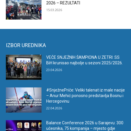
2026 – REZULTATI
15.03.2026
IZBOR UREDNIKA
VEČE SNJEŽNIH ŠAMPIONA U ZETRI: SS
BiH krunisao najbolje u sezoni 2025/2026.
23.04.2026
#SnježnePriče: Veliki talenat iz male nacije
– Anur Mehić ponosno predstavlja Bosnu i
Hercegovinu
22.04.2026
Balance Conference 2026 u Sarajevu: 300
učesnika, 75 kompanija – mjesto gdje