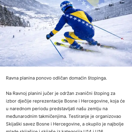
Ravna planina ponovo odličan domaćin štopinga.
Na Ravnoj planini jučer je održan zvanični štoping za
izbor dječije reprezentacije Bosne i Hercegovine, koja će
u narednom periodu predstavljati našu zemlju na
međunarodnim takmičenjima. Testiranje je organizovao
Skijaški savez Bosne i Hercegovine, a okupilo je najbolje
mlade skijašice i skijaše iz kategorija U14 i U16.