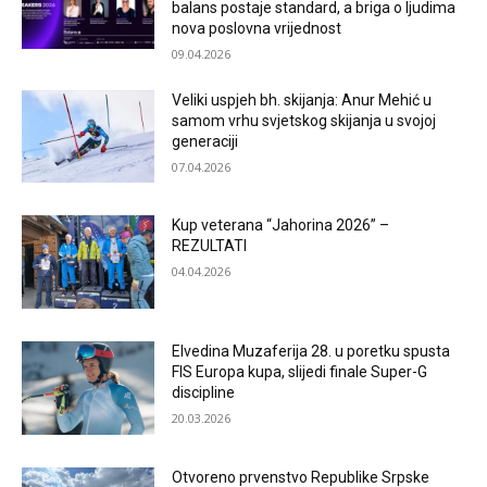
balans postaje standard, a briga o ljudima
nova poslovna vrijednost
09.04.2026
Veliki uspjeh bh. skijanja: Anur Mehić u
samom vrhu svjetskog skijanja u svojoj
generaciji
07.04.2026
Kup veterana “Jahorina 2026” –
REZULTATI
04.04.2026
Elvedina Muzaferija 28. u poretku spusta
FIS Europa kupa, slijedi finale Super-G
discipline
20.03.2026
Otvoreno prvenstvo Republike Srpske