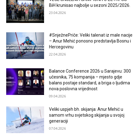
BiH krunisao najbolje u sezoni 2025/2026.
23.04.2026
#SnježnePriče: Veliki talenat iz male nacije
– Anur Mehić ponosno predstavlja Bosnu i
Hercegovinu
22.04.2026
Balance Conference 2026 u Sarajevu: 300
učesnika, 75 kompanija – mjesto gdje
balans postaje standard, a briga o ljudima
nova poslovna vrijednost
09.04.2026
Veliki uspjeh bh. skijanja: Anur Mehić u
samom vrhu svjetskog skijanja u svojoj
generaciji
07.04.2026