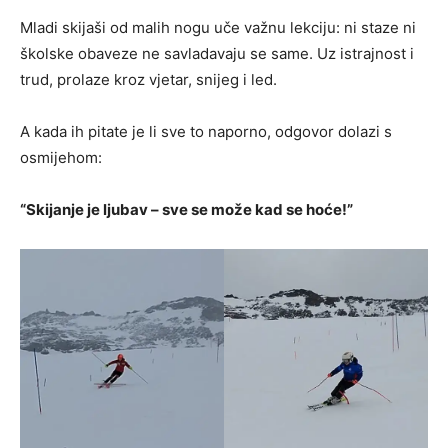
Mladi skijaši od malih nogu uče važnu lekciju: ni staze ni
školske obaveze ne savladavaju se same. Uz istrajnost i
trud, prolaze kroz vjetar, snijeg i led.
A kada ih pitate je li sve to naporno, odgovor dolazi s
osmijehom:
“Skijanje je ljubav – sve se može kad se hoće!”