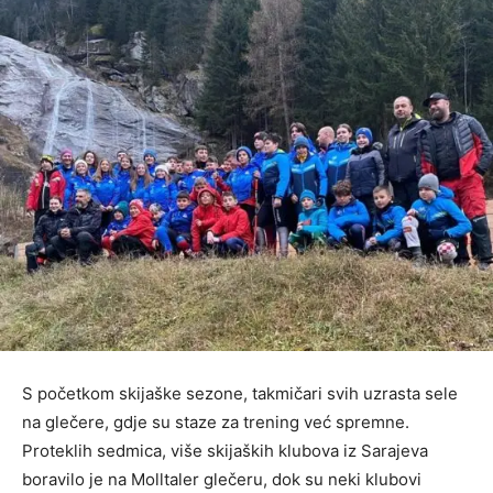
S početkom skijaške sezone, takmičari svih uzrasta sele
na glečere, gdje su staze za trening već spremne.
Proteklih sedmica, više skijaških klubova iz Sarajeva
boravilo je na Molltaler glečeru, dok su neki klubovi