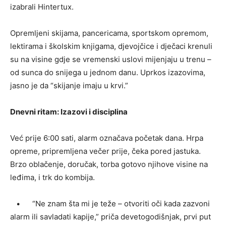
izabrali Hintertux.
Opremljeni skijama, pancericama, sportskom opremom,
lektirama i školskim knjigama, djevojčice i dječaci krenuli
su na visine gdje se vremenski uslovi mijenjaju u trenu –
od sunca do snijega u jednom danu. Uprkos izazovima,
jasno je da “skijanje imaju u krvi.”
Dnevni ritam: Izazovi i disciplina
Već prije 6:00 sati, alarm označava početak dana. Hrpa
opreme, pripremljena večer prije, čeka pored jastuka.
Brzo oblačenje, doručak, torba gotovo njihove visine na
leđima, i trk do kombija.
• “Ne znam šta mi je teže – otvoriti oči kada zazvoni
alarm ili savladati kapije,” priča devetogodišnjak, prvi put