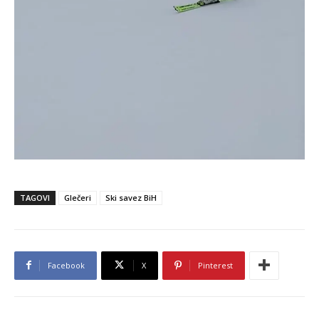
TAGOVI
Glečeri
Ski savez BiH
Facebook
X
Pinterest