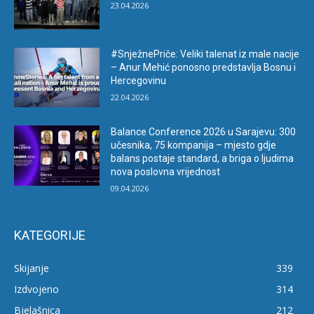
23.04.2026
#SnježnePriče: Veliki talenat iz male nacije
– Anur Mehić ponosno predstavlja Bosnu i
Hercegovinu
22.04.2026
Balance Conference 2026 u Sarajevu: 300
učesnika, 75 kompanija – mjesto gdje
balans postaje standard, a briga o ljudima
nova poslovna vrijednost
09.04.2026
KATEGORIJE
Skijanje
339
Izdvojeno
314
Bjelašnica
212