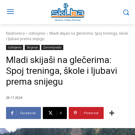
Naslovnica
Izdvojeno
Mladi skijaši na glečerima: Spoj treninga, škole
i ljubavi prema snijegu
Izdvojeno
Skijanje
Zanimljivosti
Mladi skijaši na glečerima:
Spoj treninga, škole i ljubavi
prema snijegu
28.11.2024
Facebook
X
Pinterest