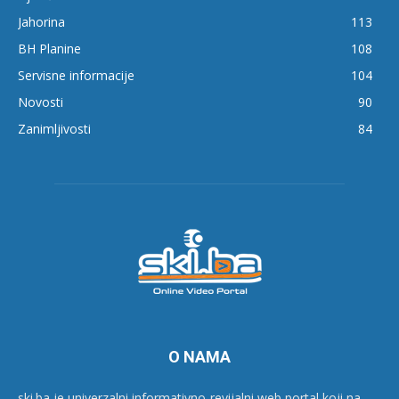
Jahorina
113
BH Planine
108
Servisne informacije
104
Novosti
90
Zanimljivosti
84
O NAMA
ski.ba je univerzalni informativno-revijalni web portal koji na