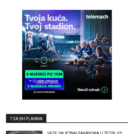
7 SA BH PLANINA
VEČE SNJEŽNIH ŠAMPIONA U ZETRI: SS