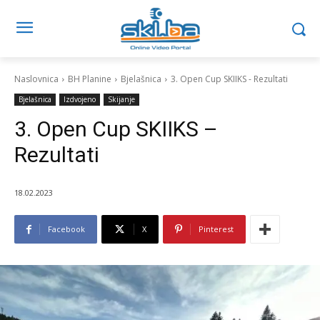
Naslovnica
BH Planine
Bjelašnica
3. Open Cup SKIIKS - Rezultati
Bjelašnica
Izdvojeno
Skijanje
3. Open Cup SKIIKS –
Rezultati
18.02.2023
Facebook
X
Pinterest