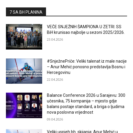
7 SA BH PLANINA
VEČE SNJEŽNIH ŠAMPIONA U ZETRI: SS
BiH krunisao najbolje u sezoni 2025/2026.
23.04.2026
#SnježnePriče: Veliki talenat iz male nacije
– Anur Mehić ponosno predstavlja Bosnu i
Hercegovinu
22.04.2026
Balance Conference 2026 u Sarajevu: 300
učesnika, 75 kompanija – mjesto gdje
balans postaje standard, a briga o ljudima
nova poslovna vrijednost
09.04.2026
Veliki uspjeh bh. skijanja: Anur Mehić u