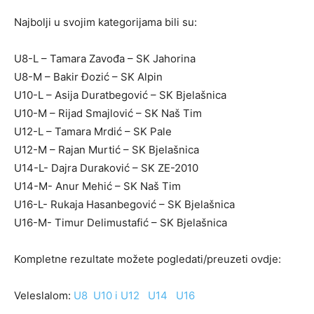
Najbolji u svojim kategorijama bili su:
U8-L – Tamara Zavođa – SK Jahorina
U8-M – Bakir Đozić – SK Alpin
U10-L – Asija Duratbegović – SK Bjelašnica
U10-M – Rijad Smajlović – SK Naš Tim
U12-L – Tamara Mrdić – SK Pale
U12-M – Rajan Murtić – SK Bjelašnica
U14-L- Dajra Duraković – SK ZE-2010
U14-M- Anur Mehić – SK Naš Tim
U16-L- Rukaja Hasanbegović – SK Bjelašnica
U16-M- Timur Delimustafić – SK Bjelašnica
Kompletne rezultate možete pogledati/preuzeti ovdje:
Veleslalom:
U8
U10 i U12
U14
U16