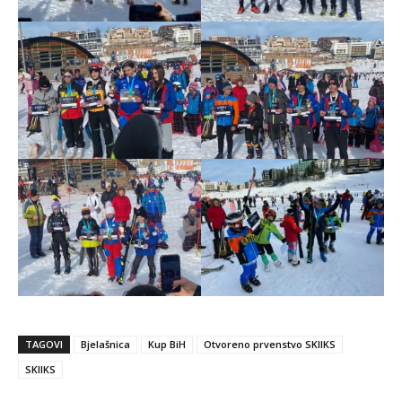
TAGOVI
Bjelašnica
Kup BiH
Otvoreno prvenstvo SKIIKS
SKIIKS