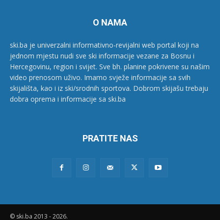
O NAMA
ski.ba je univerzalni informativno-revijalni web portal koji na
jednom mjestu nudi sve ski informacije vezane za Bosnu i
Hercegovinu, region i svijet. Sve bh. planine pokrivene su našim
video prenosom uživo. Imamo svježe informacije sa svih
skijališta, kao i iz ski/srodnih sportova. Dobrom skijašu trebaju
dobra oprema i informacije sa ski.ba
PRATITE NAS
© ski.ba 2013 - 2026.