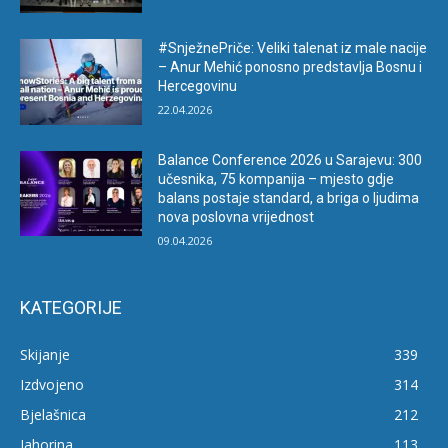
#SnježnePriče: Veliki talenat iz male nacije
– Anur Mehić ponosno predstavlja Bosnu i
Hercegovinu
22.04.2026
Balance Conference 2026 u Sarajevu: 300
učesnika, 75 kompanija – mjesto gdje
balans postaje standard, a briga o ljudima
nova poslovna vrijednost
09.04.2026
KATEGORIJE
Skijanje
339
Izdvojeno
314
Bjelašnica
212
Jahorina
113