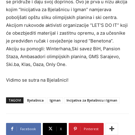
se pridruže i daju svoj doprinos. Ovo je prva u nizu akcija
kojim “Inicijativa za Bjelašnicu i Igman” namjerava
poboljšati opštu sliku olimpijskih planina i ski centra.
Akcijom rukovode aktivisti organizacije “LET'S DO IT” koji
će obezbjediti materijal i zastitnu opremu, a za učesnike
je predviđen ručak i osvježenje ispred “Benetona”.
Akciju su pomogli: Winterhana,Ski savez BiH, Pansion
Staza, Ambasadori olimpijskih planina, GMS Sarajevo,
Ski.ba, Klas, Oaza, Only One.
Vidimo se sutra na Bjelašnici!
TAGOVI
Bjelašnica
Igman
Incijativa za Bjelašnicu i Igman
Facebook
X
Pinterest