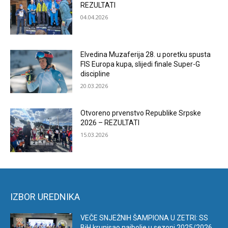
REZULTATI
04.04.2026
Elvedina Muzaferija 28. u poretku spusta
FIS Europa kupa, slijedi finale Super-G
discipline
20.03.2026
Otvoreno prvenstvo Republike Srpske
2026 – REZULTATI
15.03.2026
IZBOR UREDNIKA
VEČE SNJEŽNIH ŠAMPIONA U ZETRI: SS
BiH krunisao najbolje u sezoni 2025/2026.