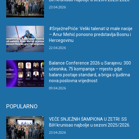
23.04.2026
#SnježnePriče: Veliki talenat iz male nacije
– Anur Mehić ponosno predstavlja Bosnu i
Hercegovinu
22.04.2026
Balance Conference 2026 u Sarajevu: 300
učesnika, 75 kompanija – mjesto gdje
balans postaje standard, a briga o ljudima
nova poslovna vrijednost
09.04.2026
POPULARNO
VEČE SNJEŽNIH ŠAMPIONA U ZETRI: SS
BiH krunisao najbolje u sezoni 2025/2026.
23.04.2026