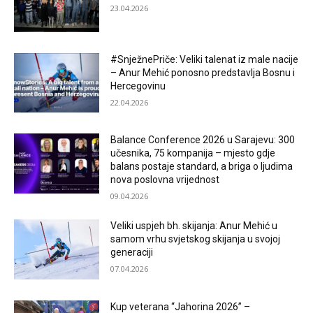
23.04.2026
#SnježnePriče: Veliki talenat iz male nacije
– Anur Mehić ponosno predstavlja Bosnu i
Hercegovinu
22.04.2026
Balance Conference 2026 u Sarajevu: 300
učesnika, 75 kompanija – mjesto gdje
balans postaje standard, a briga o ljudima
nova poslovna vrijednost
09.04.2026
Veliki uspjeh bh. skijanja: Anur Mehić u
samom vrhu svjetskog skijanja u svojoj
generaciji
07.04.2026
Kup veterana “Jahorina 2026” –