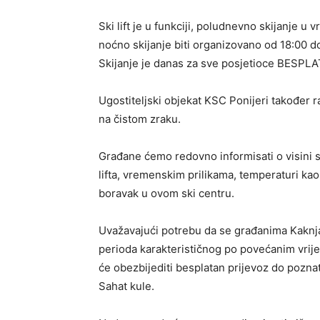
Ski lift je u funkciji, poludnevno skijanje 
noćno skijanje biti organizovano od 18:00 do
Skijanje je danas za sve posjetioce BESPL
Ugostiteljski objekat KSC Ponijeri također r
na čistom zraku.
Građane ćemo redovno informisati o visini s
lifta, vremenskim prilikama, temperaturi ka
boravak u ovom ski centru.
Uvažavajući potrebu da se građanima Kakn
perioda karakterističnog po povećanim vrij
će obezbijediti besplatan prijevoz do pozna
Sahat kule.