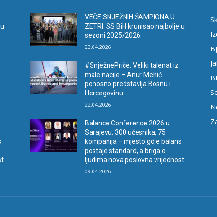
VEČE SNJEŽNIH ŠAMPIONA U
Sk
 u
ZETRI: SS BiH krunisao najbolje u
I
sezoni 2025/2026.
23.04.2026
Bj
Ja
#SnježnePriče: Veliki talenat iz
male nacije – Anur Mehić
B
ponosno predstavlja Bosnu i
Se
Hercegovinu
22.04.2026
N
Za
Balance Conference 2026 u
Sarajevu: 300 učesnika, 75
s
kompanija – mjesto gdje balans
postaje standard, a briga o
st
ljudima nova poslovna vrijednost
09.04.2026