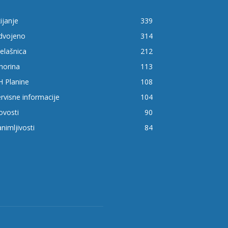
ijanje
339
zdvojeno
314
elašnica
212
horina
113
H Planine
108
rvisne informacije
104
ovosti
90
nimljivosti
84