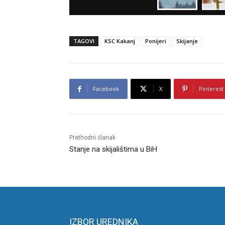
TAGOVI
KSC Kakanj
Ponijeri
Skijanje
Facebook
X
Pinterest
Prethodni članak
Stanje na skijalištima u BiH
IZBOR UREDNIKA