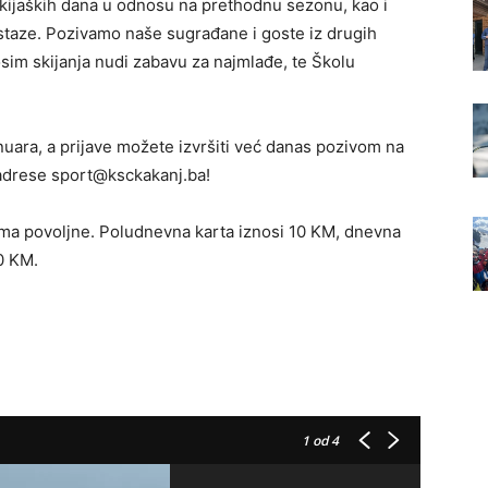
kijaških dana u odnosu na prethodnu sezonu, kao i
taze. Pozivamo naše sugrađane i goste iz drugih
osim skijanja nudi zabavu za najmlađe, te Školu
nuara, a prijave možete izvršiti već danas pozivom na
 adrese sport@ksckakanj.ba!
ma povoljne. Poludnevna karta iznosi 10 KM, dnevna
0 KM.
1
od 4