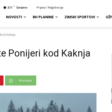
C
Prijava / Registracija
21.1
Sarajevo
NOVOSTI
BH PLANINE
ZIMSKI SPORTOVI
UŽ
i kod Kaknja
šte Ponijeri kod Kaknja
WhatsApp