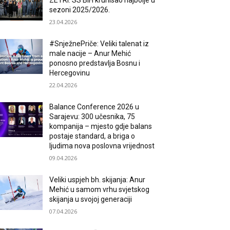
ZETRI: SS BiH krunisao najbolje u
sezoni 2025/2026.
23.04.2026
#SnježnePriče: Veliki talenat iz
male nacije – Anur Mehić
ponosno predstavlja Bosnu i
Hercegovinu
22.04.2026
Balance Conference 2026 u
Sarajevu: 300 učesnika, 75
kompanija – mjesto gdje balans
postaje standard, a briga o
ljudima nova poslovna vrijednost
09.04.2026
Veliki uspjeh bh. skijanja: Anur
Mehić u samom vrhu svjetskog
skijanja u svojoj generaciji
07.04.2026