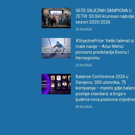
VEČE SNJEŽNIH ŠAMPIONA U
ZETRI: SS BiH krunisao najbolje
sezoni 2025/2026.
23.04.2026
#SnježnePriče: Veliki talenat iz
male nacije – Anur Mehić
ponosno predstavlja Bosnu i
Hercegovinu
22.04.2026
Balance Conference 2026 u
Sarajevu: 300 učesnika, 75
kompanija – mjesto gdje balan
postaje standard, a briga o
ljudima nova poslovna vrijedno
09.04.2026