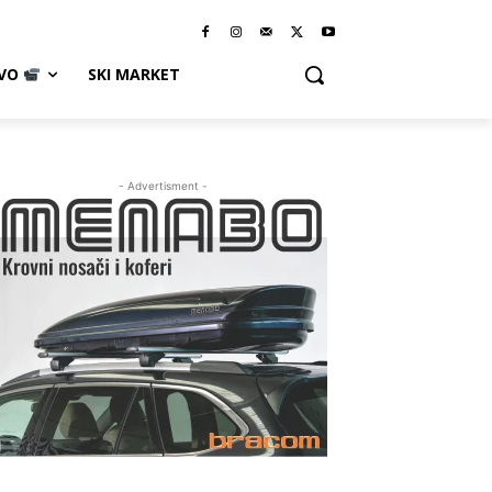
IVO
SKI MARKET
- Advertisment -