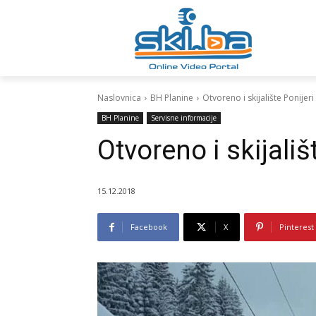
Naslovnica
BH Planine
Otvoreno i skijalište Ponijer
BH Planine
Servisne informacije
Otvoreno i skijali
15.12.2018
Facebook
X
Pinterest