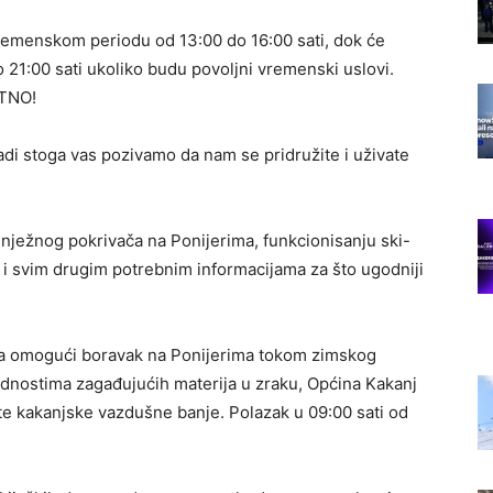
u vremenskom periodu od 13:00 do 16:00 sati, dok će
 21:00 sati ukoliko budu povoljni vremenski uslovi.
ATNO!
adi stoga vas pozivamo da nam se pridružite i uživate
nježnog pokrivača na Ponijerima, funkcionisanju ski-
o i svim drugim potrebnim informacijama za što ugodniji
ja omogući boravak na Ponijerima tokom zimskog
ednostima zagađujućih materija u zraku, Općina Kakanj
te kakanjske vazdušne banje. Polazak u 09:00 sati od