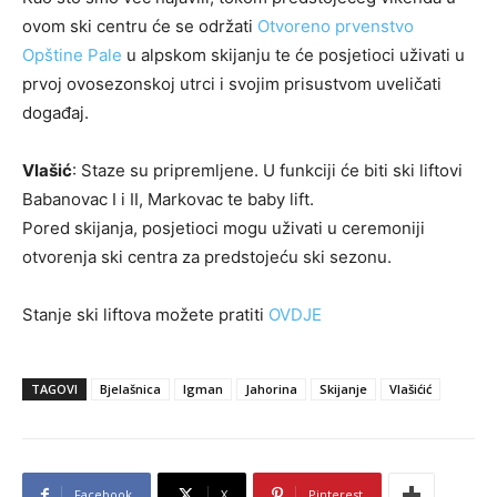
ovom ski centru će se održati
Otvoreno prvenstvo
Opštine Pale
u alpskom skijanju te će posjetioci uživati u
prvoj ovosezonskoj utrci i svojim prisustvom uveličati
događaj.
Vlašić
: Staze su pripremljene. U funkciji će biti ski liftovi
Babanovac I i II, Markovac te baby lift.
Pored skijanja, posjetioci mogu uživati u ceremoniji
otvorenja ski centra za predstojeću ski sezonu.
Stanje ski liftova možete pratiti
OVDJE
TAGOVI
Bjelašnica
Igman
Jahorina
Skijanje
Vlašićić
Facebook
X
Pinterest