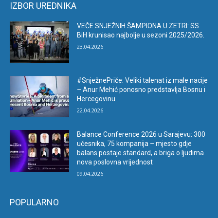
IZBOR UREDNIKA
VEČE SNJEŽNIH ŠAMPIONA U ZETRI: SS
BiH krunisao najbolje u sezoni 2025/2026.
23.04.2026
#SnježnePriče: Veliki talenat iz male nacije
– Anur Mehić ponosno predstavlja Bosnu i
Hercegovinu
22.04.2026
Balance Conference 2026 u Sarajevu: 300
učesnika, 75 kompanija – mjesto gdje
balans postaje standard, a briga o ljudima
nova poslovna vrijednost
09.04.2026
POPULARNO