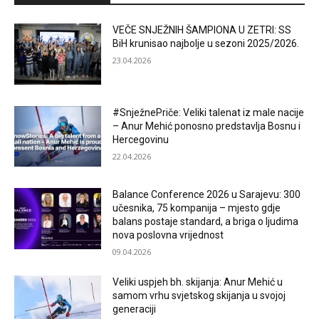
VEČE SNJEŽNIH ŠAMPIONA U ZETRI: SS
BiH krunisao najbolje u sezoni 2025/2026.
23.04.2026
#SnježnePriče: Veliki talenat iz male nacije
– Anur Mehić ponosno predstavlja Bosnu i
Hercegovinu
22.04.2026
Balance Conference 2026 u Sarajevu: 300
učesnika, 75 kompanija – mjesto gdje
balans postaje standard, a briga o ljudima
nova poslovna vrijednost
09.04.2026
Veliki uspjeh bh. skijanja: Anur Mehić u
samom vrhu svjetskog skijanja u svojoj
generaciji