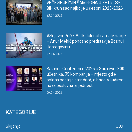
VEČE SNJEŽNIH ŠAMPIONA U ZETRI: SS
BiH krunisao najbolje u sezoni 2025/2026.
23.04.2026
#SnježnePriče: Veliki talenat iz male nacije
– Anur Mehić ponosno predstavlja Bosnu i
Hercegovinu
22.04.2026
Balance Conference 2026 u Sarajevu: 300
učesnika, 75 kompanija – mjesto gdje
balans postaje standard, a briga o ljudima
nova poslovna vrijednost
09.04.2026
KATEGORIJE
Skijanje
339