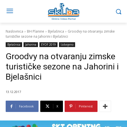
Naslovnica
BH Planine
Bjelašnica
Groodvy na otvaranju zimske
turističke sezone na Jahorini i Bjelašnici
Bjelašnica
Jahorina
EYOF 2019
Izdvojeno
Groodvy na otvaranju zimske
turističke sezone na Jahorini i
Bjelašnici
13.12.2017
Facebook
X
Pinterest