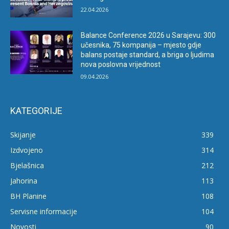
22.04.2026
Balance Conference 2026 u Sarajevu: 300
učesnika, 75 kompanija – mjesto gdje
balans postaje standard, a briga o ljudima
nova poslovna vrijednost
09.04.2026
KATEGORIJE
Skijanje
339
Izdvojeno
314
Bjelašnica
212
Jahorina
113
BH Planine
108
Servisne informacije
104
Novosti
90