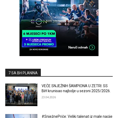
7 SA BH PLANINA
VEČE SNJEŽNIH ŠAMPIONA U ZETRI: SS
BiH krunisao najbolje u sezoni 2025/2026.
23.04.2026
#SnježnePriče: Veliki talenat iz male nacije