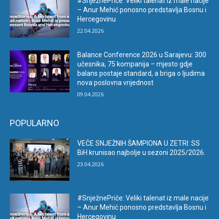
#SnježnePriče: Veliki talenat iz male nacije
– Anur Mehić ponosno predstavlja Bosnu i
Hercegovinu
22.04.2026
Balance Conference 2026 u Sarajevu: 300
učesnika, 75 kompanija – mjesto gdje
balans postaje standard, a briga o ljudima
nova poslovna vrijednost
09.04.2026
POPULARNO
VEČE SNJEŽNIH ŠAMPIONA U ZETRI: SS
BiH krunisao najbolje u sezoni 2025/2026.
23.04.2026
#SnježnePriče: Veliki talenat iz male nacije
– Anur Mehić ponosno predstavlja Bosnu i
Hercegovinu