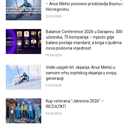
– Anur Mehić ponosno predstavlja Bosnu i
Hercegovinu
22.04.2026
Balance Conference 2026 u Sarajevu: 300
učesnika, 75 kompanija – mjesto gdje
balans postaje standard, a briga o ljudima
nova poslovna vrijednost
09.04.2026
Veliki uspjeh bh. skijanja: Anur Mehić u
samom vrhu svjetskog skijanja u svojoj
generaciji
07.04.2026
Kup veterana “Jahorina 2026” –
REZULTATI
04.04.2026