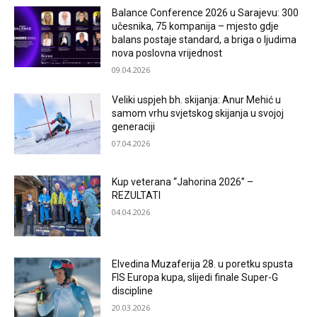
Balance Conference 2026 u Sarajevu: 300
učesnika, 75 kompanija – mjesto gdje
balans postaje standard, a briga o ljudima
nova poslovna vrijednost
09.04.2026
Veliki uspjeh bh. skijanja: Anur Mehić u
samom vrhu svjetskog skijanja u svojoj
generaciji
07.04.2026
Kup veterana “Jahorina 2026” –
REZULTATI
04.04.2026
Elvedina Muzaferija 28. u poretku spusta
FIS Europa kupa, slijedi finale Super-G
discipline
20.03.2026