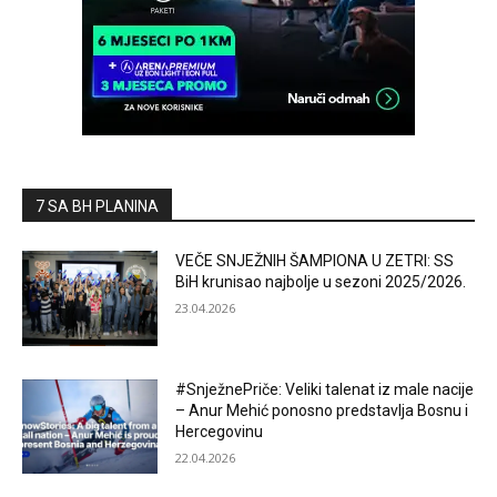
7 SA BH PLANINA
VEČE SNJEŽNIH ŠAMPIONA U ZETRI: SS
BiH krunisao najbolje u sezoni 2025/2026.
23.04.2026
#SnježnePriče: Veliki talenat iz male nacije
– Anur Mehić ponosno predstavlja Bosnu i
Hercegovinu
22.04.2026