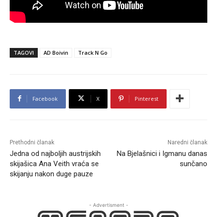
TAGOVI
AD Boivin
Track N Go
Facebook
X
Pinterest
Prethodni članak
Naredni članak
Jedna od najboljih austrijskih
Na Bjelašnici i Igmanu danas
skijašica Ana Veith vraća se
sunčano
skijanju nakon duge pauze
- Advertisment -