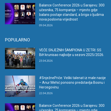
Balance Conference 2026 u Sarajevu: 300
učesnika, 75 kompanija – mjesto gdje
balans postaje standard, a briga o ljudima
nova poslovna vrijednost
09.04.2026
POPULARNO
VEČE SNJEŽNIH ŠAMPIONA U ZETRI: SS
BiH krunisao najbolje u sezoni 2025/2026.
23.04.2026
#SnježnePriče: Veliki talenat iz male nacije
– Anur Mehić ponosno predstavlja Bosnu i
Hercegovinu
22.04.2026
Balance Conference 2026 u Sarajevu: 300
učesnika, 75 kompanija – mjesto gdje