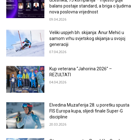
učesnika, 75 kompanija – mjesto gdje
balans postaje standard, a briga o ljudima
nova poslovna vrijednost
09.04.2026
Veliki uspjeh bh. skijanja: Anur Mehić u
samom vrhu svjetskog skijanja u svojoj
generaciji
07.04.2026
Kup veterana “Jahorina 2026” –
REZULTATI
04.04.2026
Elvedina Muzaferija 28. u poretku spusta
FIS Europa kupa, slijedi finale Super-G
discipline
20.03.2026