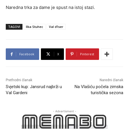
Naredna trka za dame je spust na istoj stazi.
TAGOVI
Ilka Stuhec
Val d’Iser
Facebook
X
Pinterest
Prethodni članak
Naredni članak
Svjetski kup: Jansrud najbrži u
Na Vlašiću počela zimska
Val Gardeni
turistička sezona
- Advertisment -