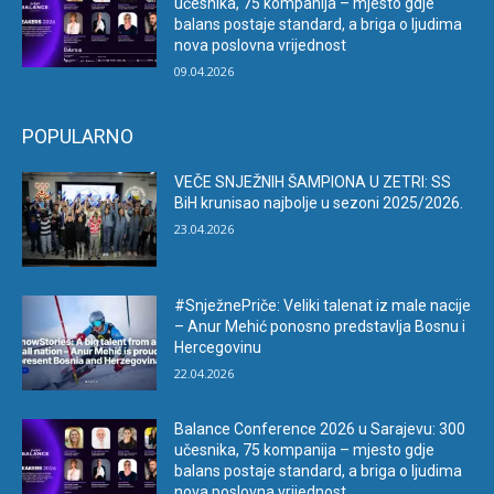
učesnika, 75 kompanija – mjesto gdje
balans postaje standard, a briga o ljudima
nova poslovna vrijednost
09.04.2026
POPULARNO
VEČE SNJEŽNIH ŠAMPIONA U ZETRI: SS
BiH krunisao najbolje u sezoni 2025/2026.
23.04.2026
#SnježnePriče: Veliki talenat iz male nacije
– Anur Mehić ponosno predstavlja Bosnu i
Hercegovinu
22.04.2026
Balance Conference 2026 u Sarajevu: 300
učesnika, 75 kompanija – mjesto gdje
balans postaje standard, a briga o ljudima
nova poslovna vrijednost