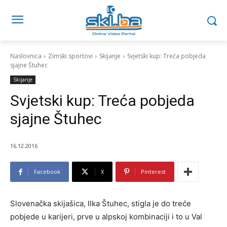
Naslovnica
Zimski sportovi
Skijanje
Svjetski kup: Treća pobjeda
sjajne Štuhec
Skijanje
Svjetski kup: Treća pobjeda
sjajne Štuhec
16.12.2016
Facebook
X
Pinterest
Slovenačka skijašica, Ilka Štuhec, stigla je do treće
pobjede u karijeri, prve u alpskoj kombinaciji i to u Val