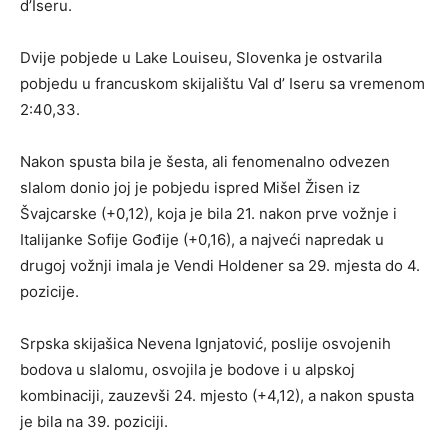
d’Iseru.
Dvije pobjede u Lake Louiseu, Slovenka je ostvarila
pobjedu u francuskom skijalištu Val d’ Iseru sa vremenom
2:40,33.
Nakon spusta bila je šesta, ali fenomenalno odvezen
slalom donio joj je pobjedu ispred Mišel Žisen iz
Švajcarske (+0,12), koja je bila 21. nakon prve vožnje i
Italijanke Sofije Gođije (+0,16), a najveći napredak u
drugoj vožnji imala je Vendi Holdener sa 29. mjesta do 4.
pozicije.
Srpska skijašica Nevena Ignjatović, poslije osvojenih
bodova u slalomu, osvojila je bodove i u alpskoj
kombinaciji, zauzevši 24. mjesto (+4,12), a nakon spusta
je bila na 39. poziciji.