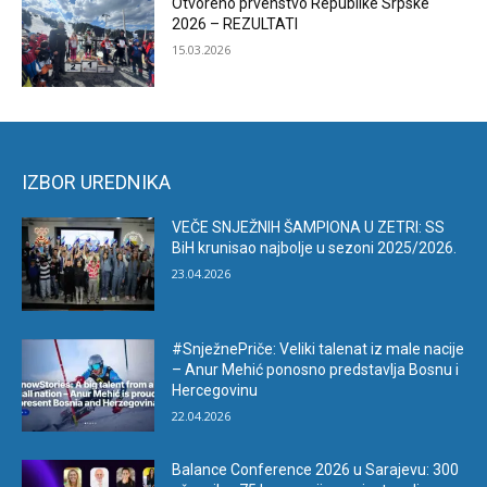
Otvoreno prvenstvo Republike Srpske
2026 – REZULTATI
15.03.2026
IZBOR UREDNIKA
VEČE SNJEŽNIH ŠAMPIONA U ZETRI: SS
BiH krunisao najbolje u sezoni 2025/2026.
23.04.2026
#SnježnePriče: Veliki talenat iz male nacije
– Anur Mehić ponosno predstavlja Bosnu i
Hercegovinu
22.04.2026
Balance Conference 2026 u Sarajevu: 300