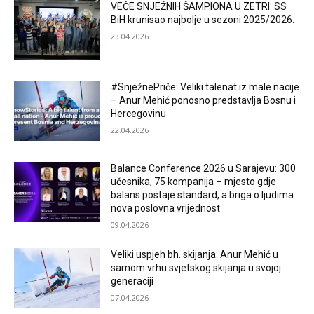
VEČE SNJEŽNIH ŠAMPIONA U ZETRI: SS
BiH krunisao najbolje u sezoni 2025/2026.
23.04.2026
#SnježnePriče: Veliki talenat iz male nacije
– Anur Mehić ponosno predstavlja Bosnu i
Hercegovinu
22.04.2026
Balance Conference 2026 u Sarajevu: 300
učesnika, 75 kompanija – mjesto gdje
balans postaje standard, a briga o ljudima
nova poslovna vrijednost
09.04.2026
Veliki uspjeh bh. skijanja: Anur Mehić u
samom vrhu svjetskog skijanja u svojoj
generaciji
07.04.2026