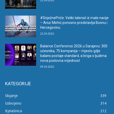
23.04.2026
#SnježnePriče: Veliki talenat iz male nacije
– Anur Mehić ponosno predstavlja Bosnu i
Hercegovinu
22.04.2026
Balance Conference 2026 u Sarajevu: 300
učesnika, 75 kompanija – mjesto gdje
balans postaje standard, a briga o ljudima
nova poslovna vrijednost
09.04.2026
KATEGORIJE
Skijanje
339
Izdvojeno
314
Bjelašnica
212