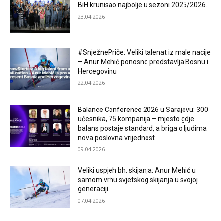
BiH krunisao najbolje u sezoni 2025/2026.
23.04.2026
#SnježnePriče: Veliki talenat iz male nacije
– Anur Mehić ponosno predstavlja Bosnu i
Hercegovinu
22.04.2026
Balance Conference 2026 u Sarajevu: 300
učesnika, 75 kompanija – mjesto gdje
balans postaje standard, a briga o ljudima
nova poslovna vrijednost
09.04.2026
Veliki uspjeh bh. skijanja: Anur Mehić u
samom vrhu svjetskog skijanja u svojoj
generaciji
07.04.2026