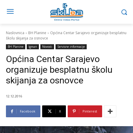
Naslovnica
BH Planine
Općina Centar Sarajevo organizuje besplatnu
školu skijanja za osnovce
BH Planine
Igman
Novosti
Servisne informacije
Općina Centar Sarajevo
organizuje besplatnu školu
skijanja za osnovce
12.12.2016
Facebook
X
Pinterest