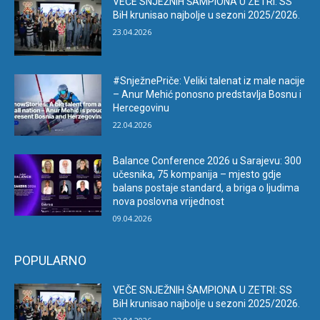
VEČE SNJEŽNIH ŠAMPIONA U ZETRI: SS
BiH krunisao najbolje u sezoni 2025/2026.
23.04.2026
#SnježnePriče: Veliki talenat iz male nacije
– Anur Mehić ponosno predstavlja Bosnu i
Hercegovinu
22.04.2026
Balance Conference 2026 u Sarajevu: 300
učesnika, 75 kompanija – mjesto gdje
balans postaje standard, a briga o ljudima
nova poslovna vrijednost
09.04.2026
POPULARNO
VEČE SNJEŽNIH ŠAMPIONA U ZETRI: SS
BiH krunisao najbolje u sezoni 2025/2026.