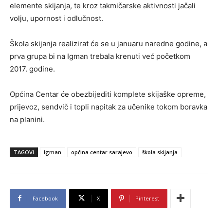
elemente skijanja, te kroz takmičarske aktivnosti jačali
volju, upornost i odlučnost.
Škola skijanja realizirat će se u januaru naredne godine, a
prva grupa bi na Igman trebala krenuti već početkom
2017. godine.
Općina Centar će obezbijediti komplete skijaške opreme,
prijevoz, sendvič i topli napitak za učenike tokom boravka
na planini.
TAGOVI
Igman
općina centar sarajevo
škola skijanja
Facebook
X
Pinterest