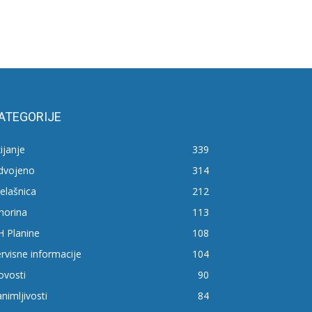
ATEGORIJE
ijanje
339
zdvojeno
314
elašnica
212
horina
113
H Planine
108
rvisne informacije
104
ovosti
90
nimljivosti
84