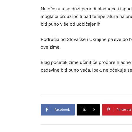
Ne očekuju se duži periodi hladnoće i ispo
mogla bi prouzročiti pad temperature na o
biti puno više od uobičajenih.
Područja od Slovačke i Ukrajine pa sve do b
ove zime.
Blag početak zime učinit će prodore hladne 
padavine biti puno veća. Ipak, ne očekuje s
Facebook
X
Pinterest