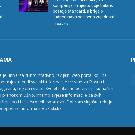
s
kompanija – mjesto gdje balans
postaje standard, a briga o
st
ljudima nova poslovna vrijednost
09.04.2026
NAMA
P
a je univerzalni informativno-revijalni web portal koji na
om mjestu nudi sve ski informacije vezane za Bosnu i
egovinu, region i svijet. Sve bh. planine pokrivene su našim
o prenosom uživo. Imamo svježe informacije sa svih
ališta, kao i iz ski/srodnih sportova. Dobrom skijašu trebaju
a oprema i informacije sa ski.ba