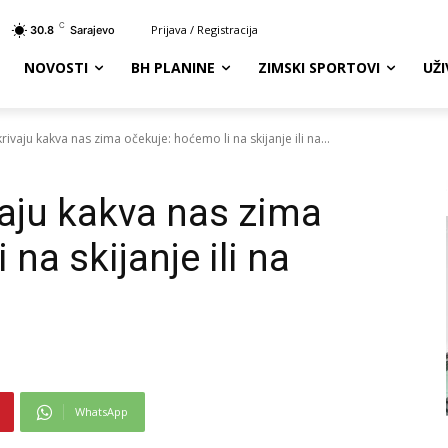
C
Prijava / Registracija
30.8
Sarajevo
NOVOSTI
BH PLANINE
ZIMSKI SPORTOVI
UŽ
ivaju kakva nas zima očekuje: hoćemo li na skijanje ili na...
vaju kakva nas zima
na skijanje ili na
WhatsApp