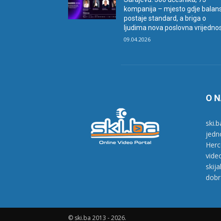
kompanija – mjesto gdje balan
postaje standard, a briga o
ljudima nova poslovna vrijedno
09.04.2026
O 
ski.b
jedn
Herc
vide
skij
dobr
© ski.ba 2013 - 2026.