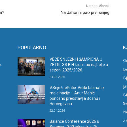
Naredni članak
ni?
Na Jahorini pao prvi snijeg
POPULARNO
K
VEČE SNJEŽNIH ŠAMPIONA U
Sk
 u
ZETRI: SS BiH krunisao najbolje u
I
sezoni 2025/2026.
23.04.2026
Bj
Ja
#SnježnePriče: Veliki talenat iz
male nacije – Anur Mehić
B
ponosno predstavlja Bosnu i
Se
Hercegovinu
22.04.2026
N
Za
Balance Conference 2026 u
Sarajevu: 300 učesnika, 75