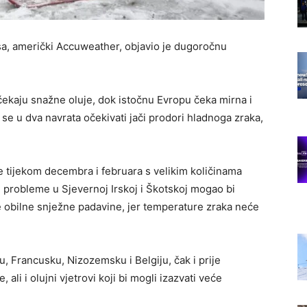
sa, američki Accuweather, objavio je dugoročnu
ekaju snažne oluje, dok istočnu Evropu čeka mirna i
se u dva navrata očekivati jači prodori hladnoga zraka,
uje tijekom decembra i februara s velikim količinama
 probleme u Sjevernoj Irskoj i Škotskoj mogao bi
 se obilne snježne padavine, jer temperature zraka neće
, Francusku, Nizozemsku i Belgiju, čak i prije
li i olujni vjetrovi koji bi mogli izazvati veće