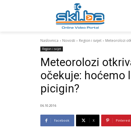
Naslovnica
Novosti
Region i svijet
Meteorolozi otkr
Region i svijet
Meteorolozi otkri
očekuje: hoćemo li 
picigin?
06.10.2016
Facebook
X
Pinterest