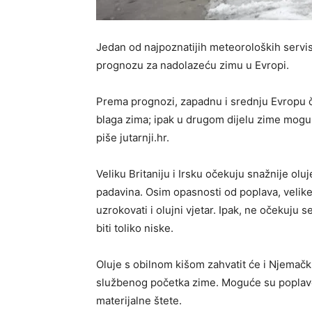
Jedan od najpoznatijih meteoroloških servi
prognozu za nadolazeću zimu u Evropi.
Prema prognozi, zapadnu i srednju Evropu č
blaga zima; ipak u drugom dijelu zime mogu 
piše jutarnji.hr.
Veliku Britaniju i Irsku očekuju snažnije ol
padavina. Osim opasnosti od poplava, velike
uzrokovati i olujni vjetar. Ipak, ne očekuju
biti toliko niske.
Oluje s obilnom kišom zahvatit će i Njemačku
službenog početka zime. Moguće su poplave, a
materijalne štete.