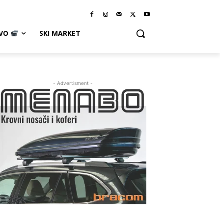
IVO
SKI MARKET
- Advertisment -