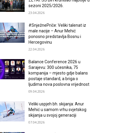
ZETRI: SS BiH krunisao najbolje u
sezoni 2025/2026.
23.04.2026
#SnježnePriče: Veliki talenat iz
male nacije – Anur Mehić
ponosno predstavlja Bosnu i
Hercegovinu
22.04.2026
Balance Conference 2026 u
Sarajevu: 300 učesnika, 75
kompanija – mjesto gdje balans
postaje standard, a briga o
ljudima nova poslovna vrijednost
09.04.2026
Veliki uspjeh bh. skijanja: Anur
Mehić u samom vrhu svjetskog
skijanja u svojoj generaciji
07.04.2026