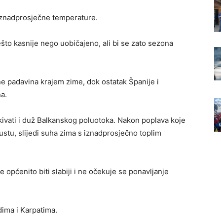
iznadprosječne temperature.
što kasnije nego uobičajeno, ali bi se zato sezona
ne padavina krajem zime, dok ostatak Španije i
a.
vati i duž Balkanskog poluotoka. Nakon poplava koje
ustu, slijedi suha zima s iznadprosječno toplim
će općenito biti slabiji i ne očekuje se ponavljanje
dima i Karpatima.