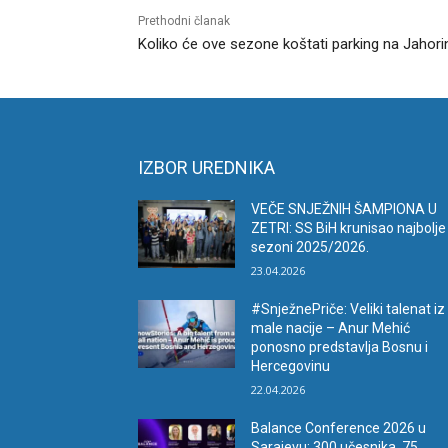
Prethodni članak
Koliko će ove sezone koštati parking na Jahori
IZBOR UREDNIKA
VEČE SNJEŽNIH ŠAMPIONA U
ZETRI: SS BiH krunisao najbolje
sezoni 2025/2026.
23.04.2026
#SnježnePriče: Veliki talenat iz
male nacije – Anur Mehić
ponosno predstavlja Bosnu i
Hercegovinu
22.04.2026
Balance Conference 2026 u
Sarajevu: 300 učesnika, 75