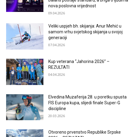
balans postaje standard, a briga o ljudima
nova poslovna vrijednost
09.04.2026
Veliki uspjeh bh. skijanja: Anur Mehić u
samom vrhu svjetskog skijanja u svojoj
generaciji
07.04.2026
Kup veterana “Jahorina 2026” –
REZULTATI
04.04.2026
Elvedina Muzaferija 28. u poretku spusta
FIS Europa kupa, slijedi finale Super-G
discipline
20.03.2026
Otvoreno prvenstvo Republike Srpske