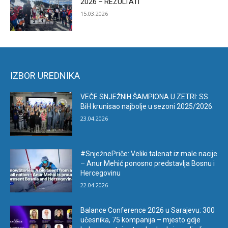
2026 – REZULTATI
15.03.2026
IZBOR UREDNIKA
VEČE SNJEŽNIH ŠAMPIONA U ZETRI: SS
BiH krunisao najbolje u sezoni 2025/2026.
23.04.2026
#SnježnePriče: Veliki talenat iz male nacije
– Anur Mehić ponosno predstavlja Bosnu i
Hercegovinu
22.04.2026
Balance Conference 2026 u Sarajevu: 300
učesnika, 75 kompanija – mjesto gdje