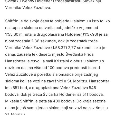
Švicarku Wendy Holdener i trećeplasiranu Slovakinju
Veroniku Velez Zuzulovu.
Shiffrin je do svoje četvrte pobjede u slalomu u isto toliko
nastupa u slalomu ostvarila pobjedničko vrijeme od
1:55.60 minuta, a drugoplasirana Holdener (1:57.96) je za
njom zaostala 2,36 sekunde, dok je zaostatak treće
Veronike Velez Zuzulove (1:58.37) 2,77 sekundi. Iako je
danas zauzela tek deseto mjesto Šveđanka Frida
Hansdotter je osvojila mali Kristalni globus u slalomu s
obzirom da ima više od 100 bodova prednosti ispred
Velez Zuzulove u poretku slalomašica prije zadnjeg
slaloma koji se vozi na završnici u St. Moritzu. Hansdotter
ima 651 bod, a drugoplasirana Velez Zuzulova 545
bodova, dok je treća Švicarka Holdener sa 511 bodova.
Mikaela Shiffrin je peta sa 400 bodova. Do kraja sezone
ostao je još samo jedan slalom koji se vozi na završnici u
St. Moritzu.