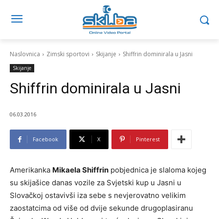
Naslovnica
Zimski sportovi
Skijanje
Shiffrin dominirala u Jasni
Skijanje
Shiffrin dominirala u Jasni
06.03.2016
Facebook
X
Pinterest
Amerikanka
Mikaela Shiffrin
pobjednica je slaloma kojeg
su skijašice danas vozile za Svjetski kup u Jasni u
Slovačkoj ostavivši iza sebe s nevjerovatno velikim
zaostatcima od više od dvije sekunde drugoplasiranu