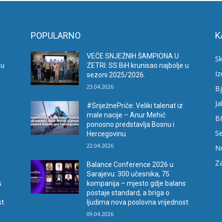
POPULARNO
K
VEČE SNJEŽNIH ŠAMPIONA U
Sk
 u
ZETRI: SS BiH krunisao najbolje u
I
sezoni 2025/2026.
23.04.2026
Bj
Ja
#SnježnePriče: Veliki talenat iz
male nacije – Anur Mehić
B
ponosno predstavlja Bosnu i
Se
Hercegovinu
22.04.2026
N
Za
Balance Conference 2026 u
Sarajevu: 300 učesnika, 75
s
kompanija – mjesto gdje balans
postaje standard, a briga o
st
ljudima nova poslovna vrijednost
09.04.2026