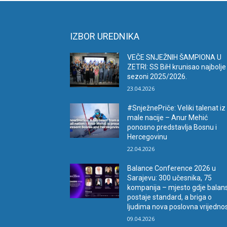
IZBOR UREDNIKA
VEČE SNJEŽNIH ŠAMPIONA U
ZETRI: SS BiH krunisao najbolje
sezoni 2025/2026.
23.04.2026
#SnježnePriče: Veliki talenat iz
male nacije – Anur Mehić
ponosno predstavlja Bosnu i
Hercegovinu
22.04.2026
Balance Conference 2026 u
Sarajevu: 300 učesnika, 75
kompanija – mjesto gdje balan
postaje standard, a briga o
ljudima nova poslovna vrijedno
09.04.2026