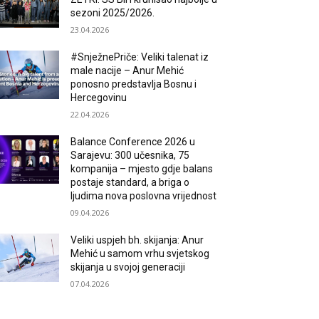
sezoni 2025/2026.
23.04.2026
#SnježnePriče: Veliki talenat iz
male nacije – Anur Mehić
ponosno predstavlja Bosnu i
Hercegovinu
22.04.2026
Balance Conference 2026 u
Sarajevu: 300 učesnika, 75
kompanija – mjesto gdje balans
postaje standard, a briga o
ljudima nova poslovna vrijednost
09.04.2026
Veliki uspjeh bh. skijanja: Anur
Mehić u samom vrhu svjetskog
skijanja u svojoj generaciji
07.04.2026