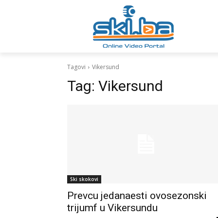
Tagovi
Vikersund
Tag:
Vikersund
Ski skokovi
Prevcu jedanaesti ovosezonski
trijumf u Vikersundu