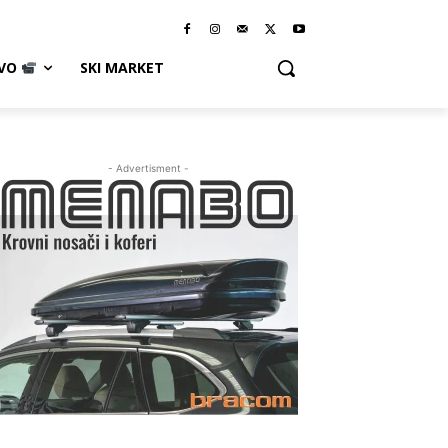
IVO
SKI MARKET
- Advertisment -