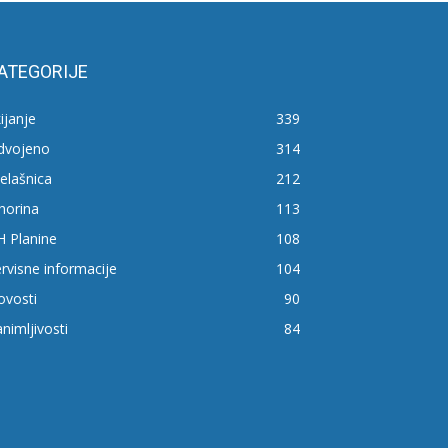
ATEGORIJE
ijanje
339
zdvojeno
314
elašnica
212
horina
113
H Planine
108
rvisne informacije
104
ovosti
90
nimljivosti
84