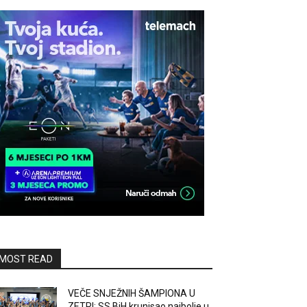
MOST READ
VEČE SNJEŽNIH ŠAMPIONA U
ZETRI: SS BiH krunisao najbolje u