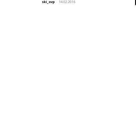
ski_ovp
-
14.02.2016