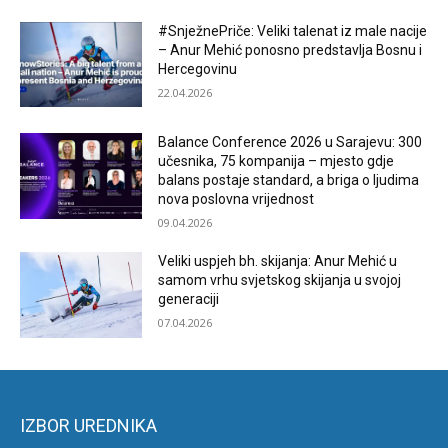
#SnježnePriče: Veliki talenat iz male nacije
– Anur Mehić ponosno predstavlja Bosnu i
Hercegovinu
22.04.2026
Balance Conference 2026 u Sarajevu: 300
učesnika, 75 kompanija – mjesto gdje
balans postaje standard, a briga o ljudima
nova poslovna vrijednost
09.04.2026
Veliki uspjeh bh. skijanja: Anur Mehić u
samom vrhu svjetskog skijanja u svojoj
generaciji
07.04.2026
IZBOR UREDNIKA