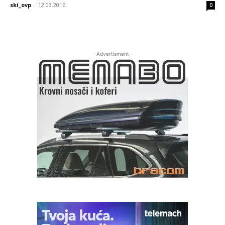
ski_ovp
-
12.03.2016
0
- Advertisment -