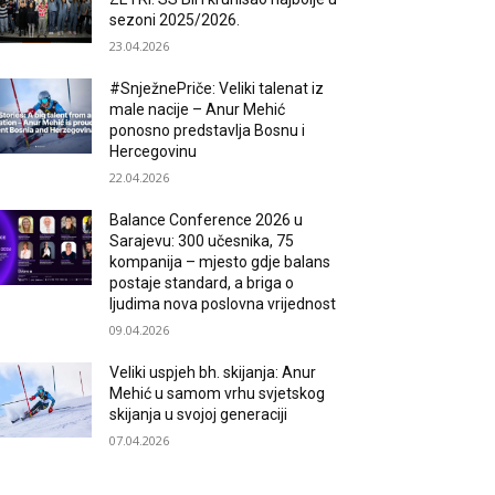
sezoni 2025/2026.
23.04.2026
#SnježnePriče: Veliki talenat iz
male nacije – Anur Mehić
ponosno predstavlja Bosnu i
Hercegovinu
22.04.2026
Balance Conference 2026 u
Sarajevu: 300 učesnika, 75
kompanija – mjesto gdje balans
postaje standard, a briga o
ljudima nova poslovna vrijednost
09.04.2026
Veliki uspjeh bh. skijanja: Anur
Mehić u samom vrhu svjetskog
skijanja u svojoj generaciji
07.04.2026