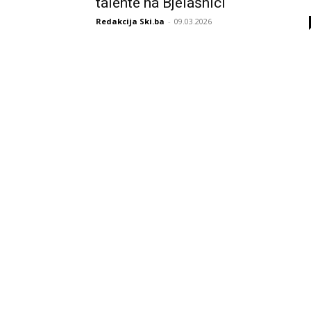
talente na Bjelašnici
Redakcija Ski.ba
-
09.03.2026