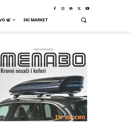
IVO
SKI MARKET
- Advertisment -