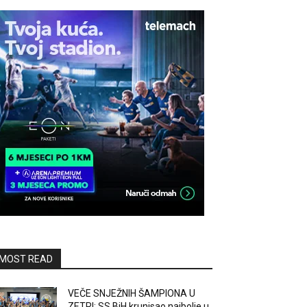
MOST READ
VEČE SNJEŽNIH ŠAMPIONA U
ZETRI: SS BiH krunisao najbolje u