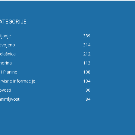
ATEGORIJE
ijanje
339
zdvojeno
314
elašnica
212
horina
113
H Planine
108
rvisne informacije
104
ovosti
90
nimljivosti
84