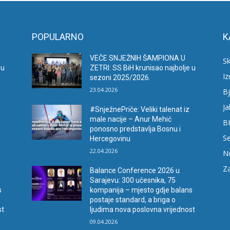
POPULARNO
K
VEČE SNJEŽNIH ŠAMPIONA U
Sk
 u
ZETRI: SS BiH krunisao najbolje u
I
sezoni 2025/2026.
23.04.2026
Bj
Ja
#SnježnePriče: Veliki talenat iz
male nacije – Anur Mehić
B
ponosno predstavlja Bosnu i
Se
Hercegovinu
22.04.2026
N
Za
Balance Conference 2026 u
Sarajevu: 300 učesnika, 75
s
kompanija – mjesto gdje balans
postaje standard, a briga o
st
ljudima nova poslovna vrijednost
09.04.2026