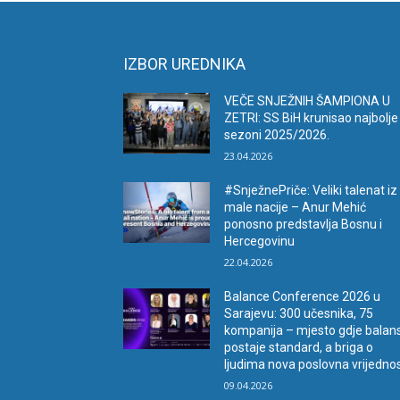
IZBOR UREDNIKA
VEČE SNJEŽNIH ŠAMPIONA U
ZETRI: SS BiH krunisao najbolje
sezoni 2025/2026.
23.04.2026
#SnježnePriče: Veliki talenat iz
male nacije – Anur Mehić
ponosno predstavlja Bosnu i
Hercegovinu
22.04.2026
Balance Conference 2026 u
Sarajevu: 300 učesnika, 75
kompanija – mjesto gdje balan
postaje standard, a briga o
ljudima nova poslovna vrijedno
09.04.2026