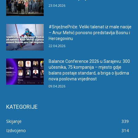
23.04.2026
#SnježnePriče: Veliki talenat iz male nacije
– Anur Mehić ponosno predstavlja Bosnu i
Hercegovinu
22.04.2026
Balance Conference 2026 u Sarajevu: 300
učesnika, 75 kompanija – mjesto gdje
balans postaje standard, a briga o ljudima
nova poslovna vrijednost
09.04.2026
KATEGORIJE
Skijanje
339
Izdvojeno
314