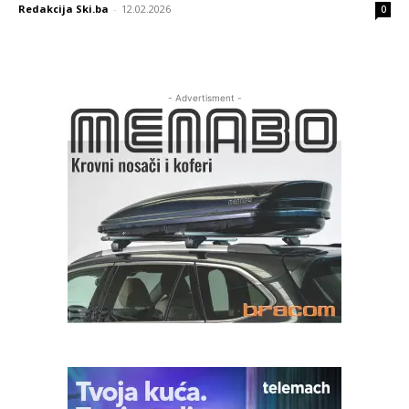
Redakcija Ski.ba
-
12.02.2026
0
- Advertisment -