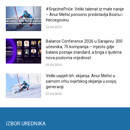
#SnježnePriče: Veliki talenat iz male nacije
– Anur Mehić ponosno predstavlja Bosnu i
Hercegovinu
22.04.2026
Balance Conference 2026 u Sarajevu: 300
učesnika, 75 kompanija – mjesto gdje
balans postaje standard, a briga o ljudima
nova poslovna vrijednost
09.04.2026
Veliki uspjeh bh. skijanja: Anur Mehić u
samom vrhu svjetskog skijanja u svojoj
generaciji
07.04.2026
IZBOR UREDNIKA