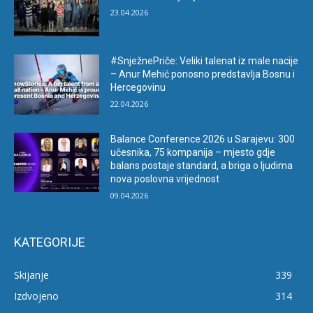
23.04.2026
#SnježnePriče: Veliki talenat iz male nacije
– Anur Mehić ponosno predstavlja Bosnu i
Hercegovinu
22.04.2026
Balance Conference 2026 u Sarajevu: 300
učesnika, 75 kompanija – mjesto gdje
balans postaje standard, a briga o ljudima
nova poslovna vrijednost
09.04.2026
KATEGORIJE
Skijanje
339
Izdvojeno
314