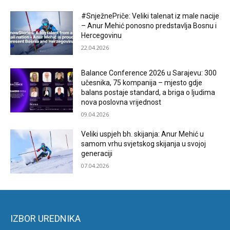
#SnježnePriče: Veliki talenat iz male nacije
– Anur Mehić ponosno predstavlja Bosnu i
Hercegovinu
22.04.2026
Balance Conference 2026 u Sarajevu: 300
učesnika, 75 kompanija – mjesto gdje
balans postaje standard, a briga o ljudima
nova poslovna vrijednost
09.04.2026
Veliki uspjeh bh. skijanja: Anur Mehić u
samom vrhu svjetskog skijanja u svojoj
generaciji
07.04.2026
IZBOR UREDNIKA