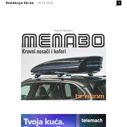
Redakcija Ski.ba
-
09.03.2026
0
- Advertisment -