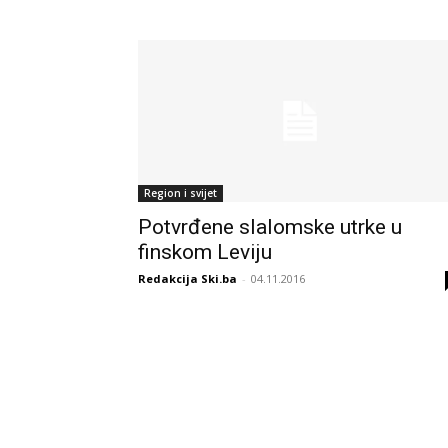
Region i svijet
Potvrđene slalomske utrke u
finskom Leviju
Redakcija Ski.ba
-
04.11.2016