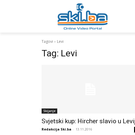
Tagovi
Levi
Tag:
Levi
Skijanje
Svjetski kup: Hircher slavio u Levi
Redakcija Ski.ba
-
13.11.2016