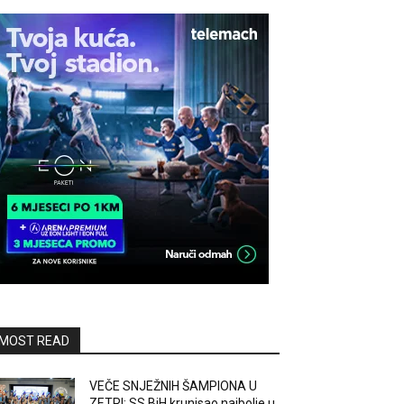
MOST READ
VEČE SNJEŽNIH ŠAMPIONA U
ZETRI: SS BiH krunisao najbolje u