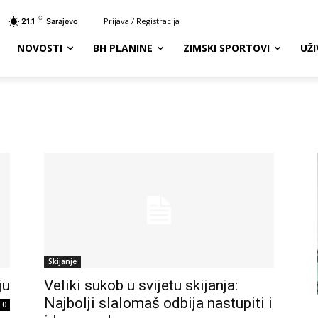
C
Prijava / Registracija
21.1
Sarajevo
NOVOSTI
BH PLANINE
ZIMSKI SPORTOVI
UŽ
Skijanje
ju
Veliki sukob u svijetu skijanja:
Najbolji slalomaš odbija nastupiti i
0