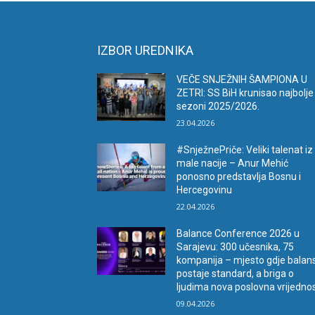
IZBOR UREDNIKA
VEČE SNJEŽNIH ŠAMPIONA U
ZETRI: SS BiH krunisao najbolje
sezoni 2025/2026.
23.04.2026
#SnježnePriče: Veliki talenat iz
male nacije – Anur Mehić
ponosno predstavlja Bosnu i
Hercegovinu
22.04.2026
Balance Conference 2026 u
Sarajevu: 300 učesnika, 75
kompanija – mjesto gdje balan
postaje standard, a briga o
ljudima nova poslovna vrijedno
09.04.2026