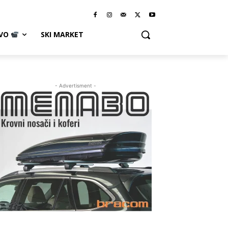
IVO
SKI MARKET
- Advertisment -