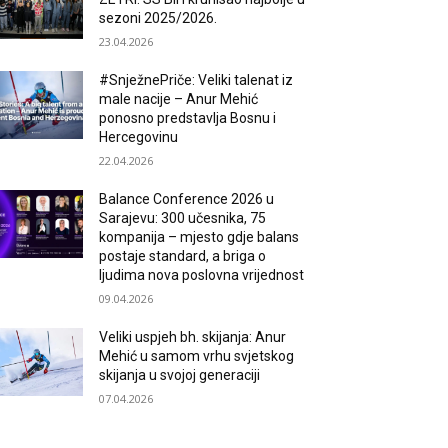
sezoni 2025/2026.
23.04.2026
#SnježnePriče: Veliki talenat iz
male nacije – Anur Mehić
ponosno predstavlja Bosnu i
Hercegovinu
22.04.2026
Balance Conference 2026 u
Sarajevu: 300 učesnika, 75
kompanija – mjesto gdje balans
postaje standard, a briga o
ljudima nova poslovna vrijednost
09.04.2026
Veliki uspjeh bh. skijanja: Anur
Mehić u samom vrhu svjetskog
skijanja u svojoj generaciji
07.04.2026