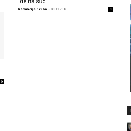
ide na sud
Redakcija Ski.ba
-
08.11.2016
0
0