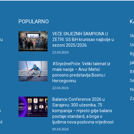
POPULARNO
K
VEČE SNJEŽNIH ŠAMPIONA U
Sk
 u
ZETRI: SS BiH krunisao najbolje u
I
sezoni 2025/2026.
23.04.2026
Bj
Ja
#SnježnePriče: Veliki talenat iz
male nacije – Anur Mehić
B
ponosno predstavlja Bosnu i
Se
Hercegovinu
22.04.2026
N
Za
Balance Conference 2026 u
Sarajevu: 300 učesnika, 75
s
kompanija – mjesto gdje balans
postaje standard, a briga o
st
ljudima nova poslovna vrijednost
09.04.2026