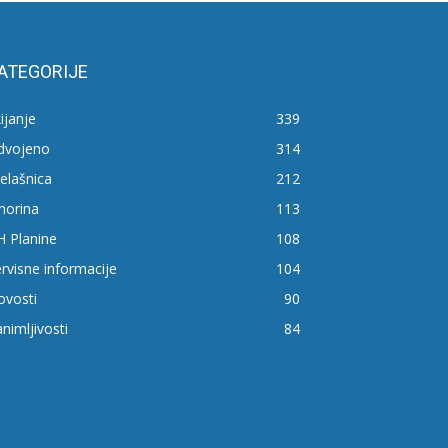
ATEGORIJE
ijanje
339
zdvojeno
314
elašnica
212
horina
113
H Planine
108
rvisne informacije
104
ovosti
90
nimljivosti
84