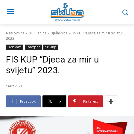
Naslovnica
BH Planine
Bjelašnica
FIS KUP "Djeca za mir u svijetu"
2023.
Bjelašnica
Izdvojeno
Skijanje
FIS KUP “Djeca za mir u
svijetu” 2023.
14.02.2023
Facebook
X
Pinterest