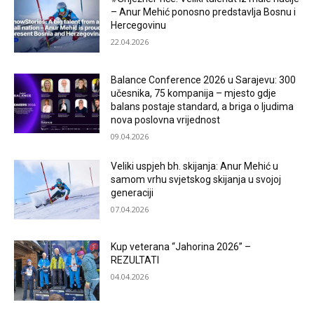
– Anur Mehić ponosno predstavlja Bosnu i
Hercegovinu
22.04.2026
Balance Conference 2026 u Sarajevu: 300
učesnika, 75 kompanija – mjesto gdje
balans postaje standard, a briga o ljudima
nova poslovna vrijednost
09.04.2026
Veliki uspjeh bh. skijanja: Anur Mehić u
samom vrhu svjetskog skijanja u svojoj
generaciji
07.04.2026
Kup veterana “Jahorina 2026” –
REZULTATI
04.04.2026