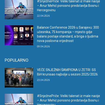
#SnježnePriče: Veliki talenat iz male nacije
– Anur Mehić ponosno predstavlja Bosnu i
Hercegovinu
22.04.2026
Balance Conference 2026 u Sarajevu: 300
učesnika, 75 kompanija – mjesto gdje
balans postaje standard, a briga o ljudima
nova poslovna vrijednost
09.04.2026
POPULARNO
VEČE SNJEŽNIH ŠAMPIONA U ZETRI: SS
BiH krunisao najbolje u sezoni 2025/2026.
23.04.2026
#SnježnePriče: Veliki talenat iz male nacije
– Anur Mehić ponosno predstavlja Bosnu i
Hercegovinu