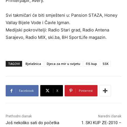
Printerpapir, Avery.
Svi takmičari će biti smješteni u: Pansion STAZA, Honey
Vallay Bijele Vode i Čavle Igman.
Medijski pokrovitelji: Radio Stari grad, Radio Antena
Sarajevo, Radio MIX, ski.ba, BH SportLife magazin.
TAGOVI
Bjelašnica
Djeca za mir u svijetu
FIS kup
SSK
Facebook
X
Pinterest
Prethodni članak
Naredni članak
Još nekoliko sati do početka
1. SKI KUP ZE-2010 –