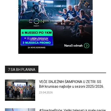
7 SA BH PLANINA
VEČE SNJEŽNIH ŠAMPIONA U ZETRI: SS
BiH krunisao najbolje u sezoni 2025/2026.
23.04.2026
#SnježnePriče: Veliki talenat iz male nacije