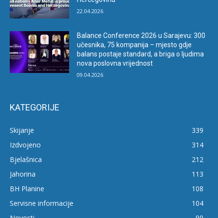
22.04.2026
Balance Conference 2026 u Sarajevu: 300
učesnika, 75 kompanija – mjesto gdje
balans postaje standard, a briga o ljudima
nova poslovna vrijednost
09.04.2026
KATEGORIJE
Skijanje
339
Izdvojeno
314
Bjelašnica
212
Jahorina
113
BH Planine
108
Servisne informacije
104
Novosti
90