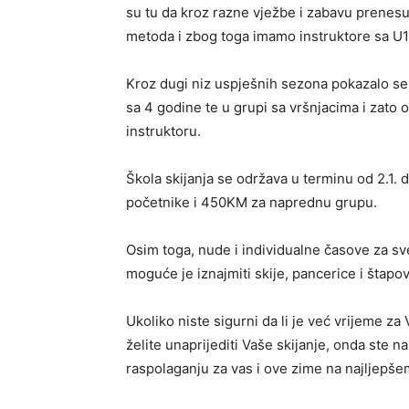
su tu da kroz razne vježbe i zabavu prenes
metoda i zbog toga imamo instruktore sa U1
Kroz dugi niz uspješnih sezona pokazalo se 
sa 4 godine te u grupi sa vršnjacima i zato
instruktoru.
Škola skijanja se održava u terminu od 2.1. 
početnike i 450KM za naprednu grupu.
Osim toga, nude i individualne časove za sv
moguće je iznajmiti skije, pancerice i štapo
Ukoliko niste sigurni da li je već vrijeme za
želite unaprijediti Vaše skijanje, onda ste
raspolaganju za vas i ove zime na najljepše