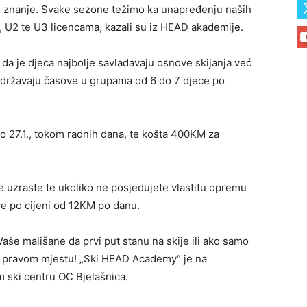
u znanje. Svake sezone težimo ka unapređenju naših
, U2 te U3 licencama, kazali su iz HEAD akademije.
da je djeca najbolje savladavaju osnove skijanja već
 održavaju časove u grupama od 6 do 7 djece po
do 27.1., tokom radnih dana, te košta 400KM za
e uzraste te ukoliko ne posjedujete vlastitu opremu
ve po cijeni od 12KM po danu.
 Vaše mališane da prvi put stanu na skije ili ako samo
 na pravom mjestu! „Ski HEAD Academy“ je na
m ski centru OC Bjelašnica.