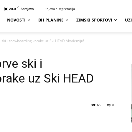
C
Prijava / Registracija
29.9
Sarajevo
NOVOSTI
BH PLANINE
ZIMSKI SPORTOVI
UŽ
e ski i snowboarding korake uz Ski HEAD Akademiju!
rve ski i
rake uz Ski HEAD
65
0