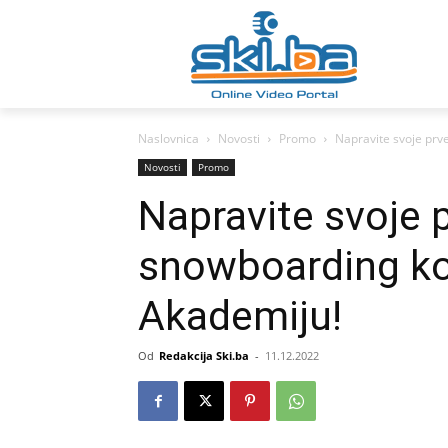
Naslovnica
Novosti
Promo
Napravite svoje prv
Novosti
Promo
Napravite svoje p
snowboarding ko
Akademiju!
Od
Redakcija Ski.ba
-
11.12.2022