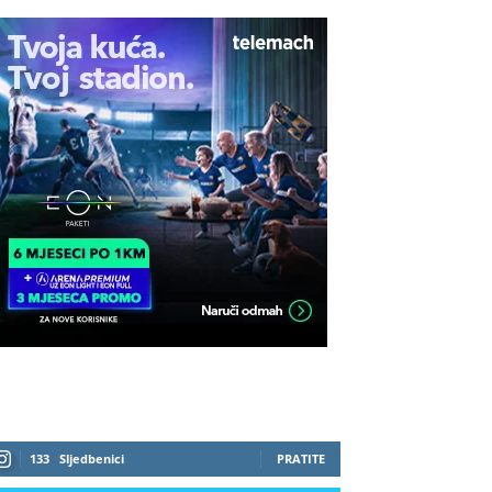
133
Sljedbenici
PRATITE