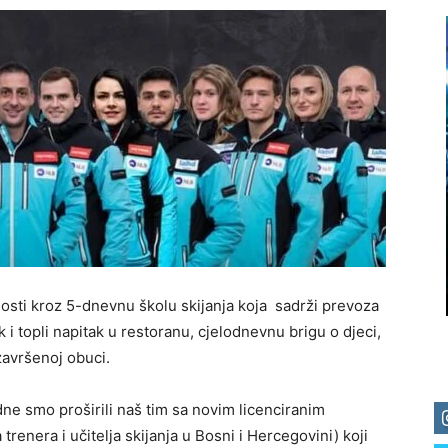
nosti kroz 5-dnevnu školu skijanja koja sadrži prevoza
 i topli napitak u restoranu, cjelodnevnu brigu o djeci,
završenoj obuci.
dne smo proširili naš tim sa novim licenciranim
renera i učitelja skijanja u Bosni i Hercegovini) koji