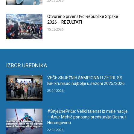
20.03.2026
Otvoreno prvenstvo Republike Srpske
2026 – REZULTATI
15.03.2026
IZBOR UREDNIKA
VEČE SNJEŽNIH ŠAMPIONA U ZETRI: SS
BiH krunisao najbolje u sezoni 2025/2026.
23.04.2026
#SnježnePriče: Veliki talenat iz male nacije
– Anur Mehić ponosno predstavlja Bosnu i
Hercegovinu
22.04.2026