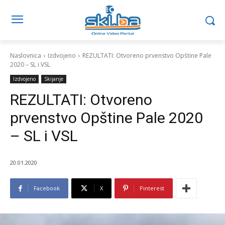
Naslovnica
Izdvojeno
REZULTATI: Otvoreno prvenstvo Opštine Pale
2020 – SL i VSL
Izdvojeno
Skijanje
REZULTATI: Otvoreno
prvenstvo Opštine Pale 2020
– SL i VSL
20.01.2020
Facebook
X
Pinterest