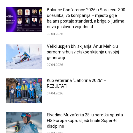
Balance Conference 2026 u Sarajevu: 300
učesnika, 75 kompanija – mjesto gdje
balans postaje standard, a briga o ljudima
nova poslovna vrijednost
09.04.2026
Veliki uspjeh bh. skijanja: Anur Mehić u
samom vrhu svjetskog skijanja u svojoj
generaciji
07.04.2026
Kup veterana “Jahorina 2026” –
REZULTATI
04.04.2026
Elvedina Muzaferija 28. u poretku spusta
FIS Europa kupa, slijedi finale Super-G
discipline