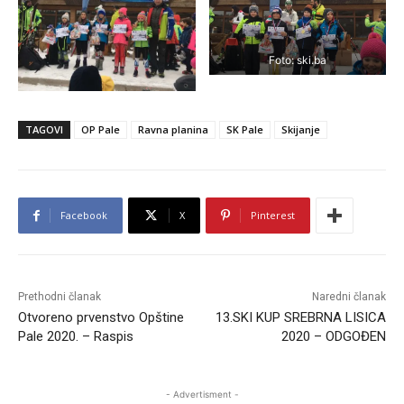
Foto: ski.ba
TAGOVI
OP Pale
Ravna planina
SK Pale
Skijanje
Facebook
X
Pinterest
Prethodni članak
Naredni članak
Otvoreno prvenstvo Opštine
13.SKI KUP SREBRNA LISICA
Pale 2020. – Raspis
2020 – ODGOĐEN
- Advertisment -