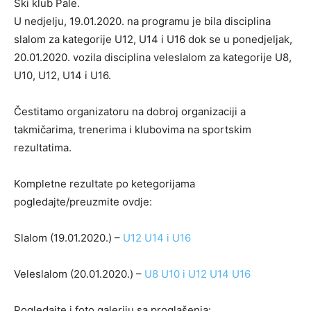
Ski klub Pale.
U nedjelju, 19.01.2020. na programu je bila disciplina
slalom za kategorije U12, U14 i U16 dok se u ponedjeljak,
20.01.2020. vozila disciplina veleslalom za kategorije U8,
U10, U12, U14 i U16.
Čestitamo organizatoru na dobroj organizaciji a
takmičarima, trenerima i klubovima na sportskim
rezultatima.
Kompletne rezultate po ketegorijama
pogledajte/preuzmite ovdje:
Slalom (19.01.2020.) –
U12
U14 i U16
Veleslalom (20.01.2020.) –
U8
U10 i U12
U14
U16
Pogledajte i foto galeriju sa proglašenja: