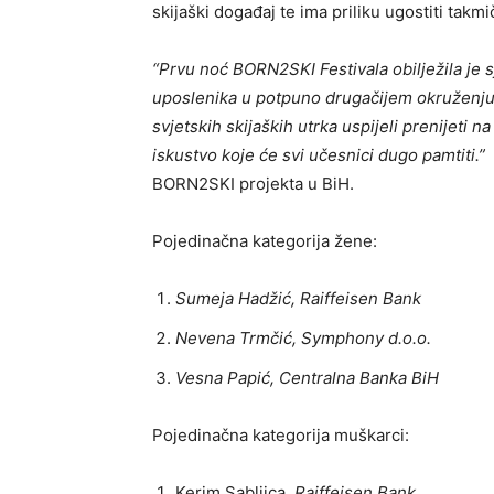
skijaški događaj te ima priliku ugostiti takmi
“Prvu noć BORN2SKI Festivala obilježila je s
uposlenika u potpuno drugačijem okruženju
svjetskih skijaških utrka uspijeli prenijeti n
iskustvo koje će svi učesnici dugo pamtiti.”
BORN2SKI projekta u BiH.
Pojedinačna kategorija žene:
Sumeja Hadžić, Raiffeisen Bank
Nevena Trmčić, Symphony d.o.o.
Vesna Papić, Centralna Banka BiH
Pojedinačna kategorija muškarci:
Kerim Sabljica,
Raiffeisen Bank