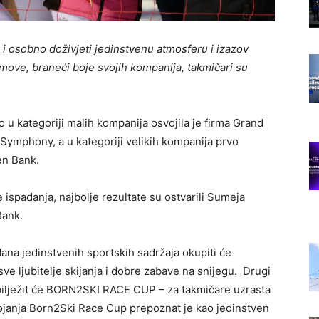
a i osobno doživjeti jedinstvenu atmosferu i izazov
timove, braneći boje svojih kompanija, takmičari su
 u kategoriji malih kompanija osvojila je firma Grand
 Symphony, a u kategoriji velikih kompanija prvo
en Bank.
 ispadanja, najbolje rezultate su ostvarili Sumeja
Bank.
dana jedinstvenih sportskih sadržaja okupiti će
sve ljubitelje skijanja i dobre zabave na snijegu. Drugi
obilježit će BORN2SKI RACE CUP – za takmičare uzrasta
tojanja Born2Ski Race Cup prepoznat je kao jedinstven