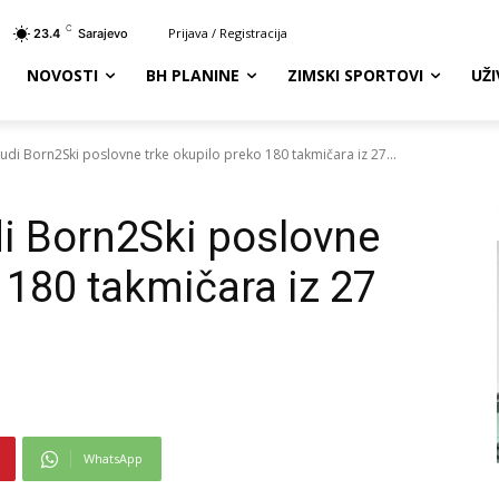
C
Prijava / Registracija
23.4
Sarajevo
NOVOSTI
BH PLANINE
ZIMSKI SPORTOVI
UŽ
udi Born2Ski poslovne trke okupilo preko 180 takmičara iz 27...
i Born2Ski poslovne
 180 takmičara iz 27
WhatsApp