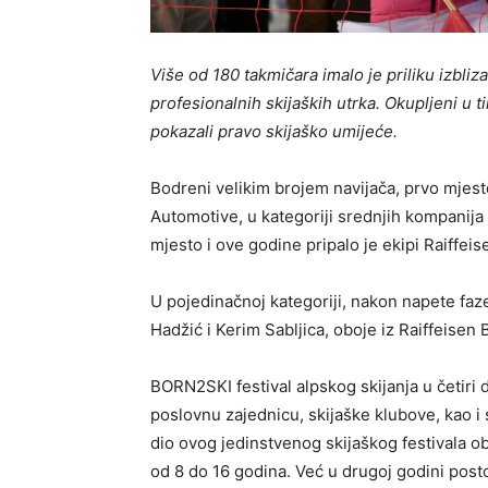
Više od 180 takmičara imalo je priliku izbliz
profesionalnih skijaških utrka. Okupljeni u 
pokazali pravo skijaško umijeće.
Bodreni velikim brojem navijača, prvo mjesto
Automotive, u kategoriji srednjih kompanija
mjesto i ove godine pripalo je ekipi Raiffeis
U pojedinačnoj kategoriji, nakon napete faze
Hadžić i Kerim Sabljica, oboje iz Raiffeisen 
BORN2SKI festival alpskog skijanja u četiri 
poslovnu zajednicu, skijaške klubove, kao i 
dio ovog jedinstvenog skijaškog festivala 
od 8 do 16 godina. Već u drugoj godini pos