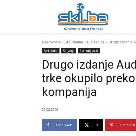
Naslovnica
BH Planine
Bjelašnica
Drugo izdanje A
Bjelašnica
Skijanje
Zanimljivosti
Drugo izdanje Aud
trke okupilo preko
kompanija
22.02.2019
Facebook
X
Pinterest