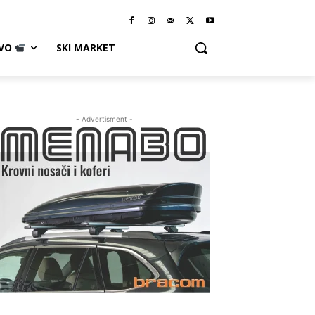
IVO
SKI MARKET
- Advertisment -