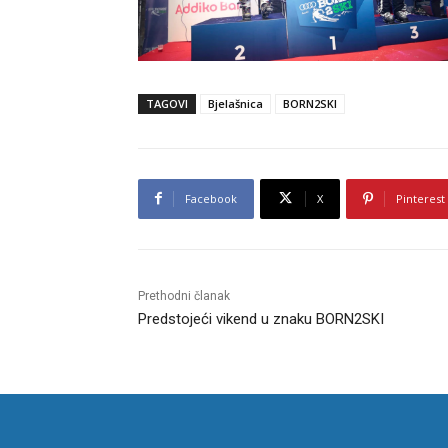
TAGOVI
Bjelašnica
BORN2SKI
Facebook
X
Pinterest
Prethodni članak
Predstojeći vikend u znaku BORN2SKI