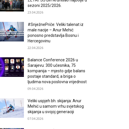
ZETRI: SS BiH krunisao najbolje u
sezoni 2025/2026.
23.04.2026
#SnježnePriče: Veliki talenat iz
male nacije – Anur Mehić
ponosno predstavlja Bosnu i
Hercegovinu
22.04.2026
Balance Conference 2026 u
Sarajevu: 300 učesnika, 75
kompanija – mjesto gdje balans
postaje standard, a briga o
ljudima nova poslovna vrijednost
09.04.2026
Veliki uspjeh bh. skijanja: Anur
Mehić u samom vrhu svjetskog
skijanja u svojoj generaciji
07.04.2026