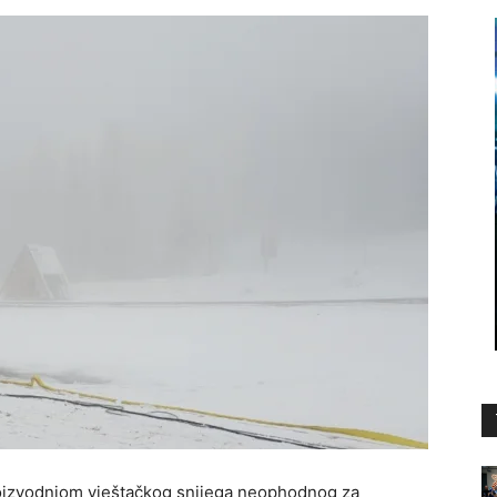
roizvodnjom vještačkog snijega neophodnog za