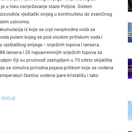
 je u toku osnježavanje staze Poljice. Sistem
oizvodiće vještački snijeg u kontinuitetu do zvaničnog
skim uslovima.
akumulacija iz koje se crpi neophodna voda za
ovoda putem kojeg se pod visokim pritiskom voda i
 vještačkog snijega – snježnih topova i lansera.
8 lansera i 25 najsavremnijih snježnih topova za
pin čiji su prozivodi zastupljeni u 70 odsto skijališta
je se simulira prirodna pojava prilikom koje se vodena
emperaturi čestice vodene pare kristališu i tako
i
OVDJE