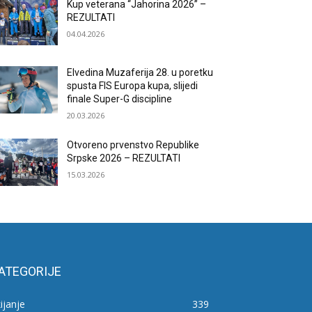
Kup veterana “Jahorina 2026” –
REZULTATI
04.04.2026
Elvedina Muzaferija 28. u poretku
spusta FIS Europa kupa, slijedi
finale Super-G discipline
20.03.2026
Otvoreno prvenstvo Republike
Srpske 2026 – REZULTATI
15.03.2026
ATEGORIJE
ijanje
339