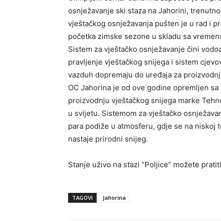
osnježavanje ski staza na Jahorini, trenutno
vještačkog osnježavanja pušten je u rad i pr
početka zimske sezone u skladu sa vremen
Sistem za vještačko osnježavanje čini vodo
pravljenje vještačkog snijega i sistem cjev
vazduh dopremaju do uređaja za proizvodnju
OC Jahorina je od ove godine opremljen sa 8
proizvodnju vještačkog snijega marke Tehnoal
u svijetu. Sistemom za vještačko osnježavan
para podiže u atmosferu, gdje se na niskoj t
nastaje prirodni snijeg.
Stanje uživo na stazi “Poljice” možete pratit
TAGOVI
Jahorina