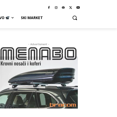
IVO
SKI MARKET
- Advertisment -