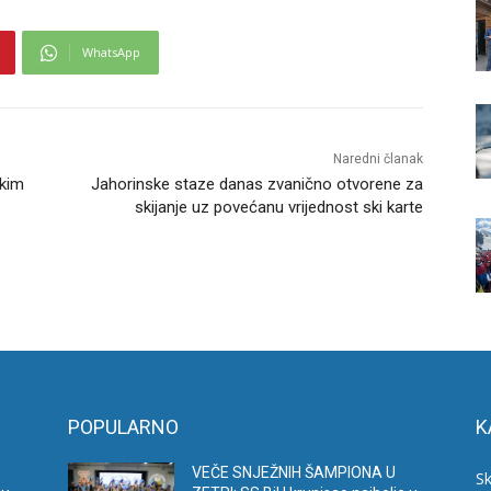
WhatsApp
Naredni članak
čkim
Jahorinske staze danas zvanično otvorene za
skijanje uz povećanu vrijednost ski karte
POPULARNO
K
VEČE SNJEŽNIH ŠAMPIONA U
Sk