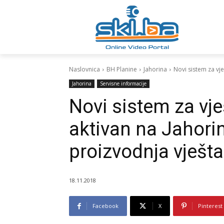
Naslovnica
BH Planine
Jahorina
Novi sistem za vje
Jahorina
Servisne informacije
Novi sistem za vj
aktivan na Jahorin
proizvodnja vješt
18.11.2018
Facebook
X
Pinterest