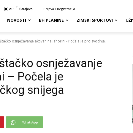
C
Prijava / Registracija
21.1
Sarajevo
NOVOSTI
BH PLANINE
ZIMSKI SPORTOVI
UŽ
štačko osnježavanje aktivan na Jahorini - Počela je proizvodnja...
eštačko osnježavanje
i – Počela je
ačkog snijega
WhatsApp