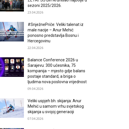
ZETRI: SS BiH krunisao najbolje u
sezoni 2025/2026.
23.04.2026
#SnježnePriče: Veliki talenat iz
male nacije – Anur Mehić
ponosno predstavlja Bosnu i
Hercegovinu
22.04.2026
Balance Conference 2026 u
Sarajevu: 300 učesnika, 75
kompanija – mjesto gdje balans
postaje standard, a briga o
ljudima nova poslovna vrijednost
09.04.2026
Veliki uspjeh bh. skijanja: Anur
Mehić u samom vrhu svjetskog
skijanja u svojoj generaciji
07.04.2026