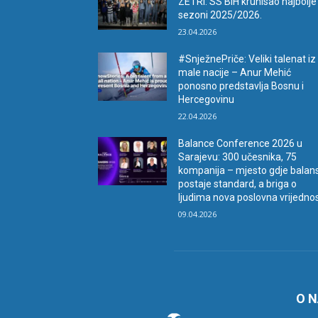
ZETRI: SS BiH krunisao najbolje
sezoni 2025/2026.
23.04.2026
#SnježnePriče: Veliki talenat iz
male nacije – Anur Mehić
ponosno predstavlja Bosnu i
Hercegovinu
22.04.2026
Balance Conference 2026 u
Sarajevu: 300 učesnika, 75
kompanija – mjesto gdje balan
postaje standard, a briga o
ljudima nova poslovna vrijedno
09.04.2026
O 