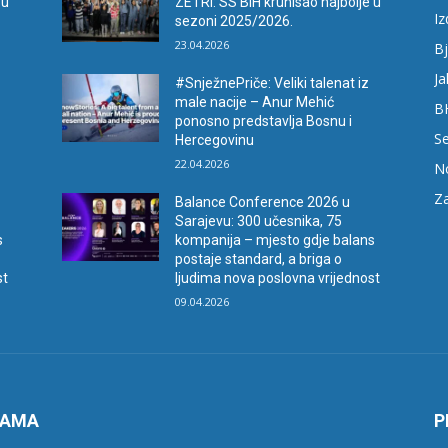
 u
ZETRI: SS BiH krunisao najbolje u
I
sezoni 2025/2026.
23.04.2026
Bj
Ja
#SnježnePriče: Veliki talenat iz
male nacije – Anur Mehić
B
ponosno predstavlja Bosnu i
Se
Hercegovinu
22.04.2026
N
Za
Balance Conference 2026 u
Sarajevu: 300 učesnika, 75
s
kompanija – mjesto gdje balans
postaje standard, a briga o
st
ljudima nova poslovna vrijednost
09.04.2026
NAMA
P