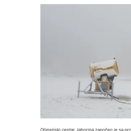
Olimpijski centar Jahorina započeo je sa p