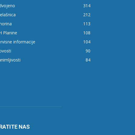
zdvojeno
314
elašnica
212
horina
113
H Planine
108
rvisne informacije
104
ovosti
90
nimljivosti
84
RATITE NAS