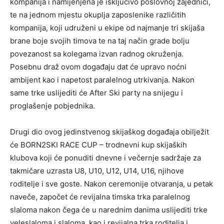
kompanija i namijenjena je isključivo poslovnoj zajednici,
te na jednom mjestu okuplja zaposlenike različitih
kompanija, koji udruženi u ekipe od najmanje tri skijaša
brane boje svojih timova te na taj način grade bolju
povezanost sa kolegama izvan radnog okruženja.
Posebnu draž ovom događaju dat će upravo noćni
ambijent kao i napetost paralelnog utrkivanja. Nakon
same trke uslijediti će After Ski party na snijegu i
proglašenje pobjednika.
Drugi dio ovog jedinstvenog skijaškog događaja obilježit
će BORN2SKI RACE CUP – trodnevni kup skijaških
klubova koji će ponuditi dnevne i večernje sadržaje za
takmičare uzrasta U8, U10, U12, U14, U16, njihove
roditelje i sve goste. Nakon ceremonije otvaranja, u petak
naveče, započet će revijalna timska trka paralelnog
slaloma nakon čega će u narednim danima uslijediti trke
veleslaloma i slaloma, kao i revijalna trka roditelja i