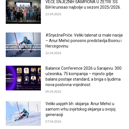
VEČE SNJEŽNIH ŠAMPIONA U ZETRI: SS
BiH krunisao najbolje u sezoni 2025/2026.
23.04.2026
#SnježnePriče: Veliki talenat iz male nacije
– Anur Mehić ponosno predstavlja Bosnu i
Hercegovinu
22.04.2026
Balance Conference 2026 u Sarajevu: 300
učesnika, 75 kompanija – mjesto gdje
balans postaje standard, a briga o ljudima
nova poslovna vrijednost
09.04.2026
Veliki uspjeh bh. skijanja: Anur Mehić u
samom vrhu svjetskog skijanja u svojoj
generaciji
07.04.2026