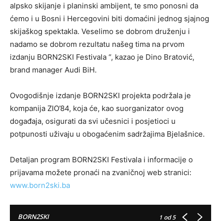
alpsko skijanje i planinski ambijent, te smo ponosni da
ćemo i u Bosni i Hercegovini biti domaćini jednog sjajnog
skijaškog spektakla. Veselimo se dobrom druženju i
nadamo se dobrom rezultatu našeg tima na prvom
izdanju BORN2SKI Festivala “, kazao je Dino Bratović,
brand manager Audi BiH.
Ovogodišnje izdanje BORN2SKI projekta podržala je
kompanija ZIO’84, koja će, kao suorganizator ovog
događaja, osigurati da svi učesnici i posjetioci u
potpunosti uživaju u obogaćenim sadržajima Bjelašnice.
Detaljan program BORN2SKI Festivala i informacije o
prijavama možete pronaći na zvaničnoj web stranici:
www.born2ski.ba
BORN2SKI
1
od 5