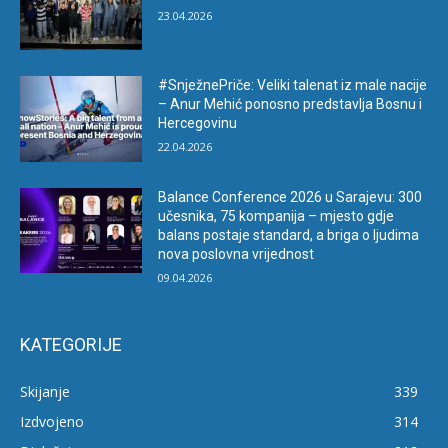
23.04.2026
#SnježnePriče: Veliki talenat iz male nacije
– Anur Mehić ponosno predstavlja Bosnu i
Hercegovinu
22.04.2026
Balance Conference 2026 u Sarajevu: 300
učesnika, 75 kompanija – mjesto gdje
balans postaje standard, a briga o ljudima
nova poslovna vrijednost
09.04.2026
KATEGORIJE
Skijanje
339
Izdvojeno
314