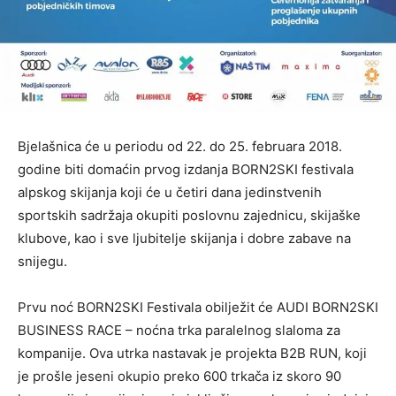
Bjelašnica će u periodu od 22. do 25. februara 2018.
godine biti domaćin prvog izdanja BORN2SKI festivala
alpskog skijanja koji će u četiri dana jedinstvenih
sportskih sadržaja okupiti poslovnu zajednicu, skijaške
klubove, kao i sve ljubitelje skijanja i dobre zabave na
snijegu.
Prvu noć BORN2SKI Festivala obilježit će AUDI BORN2SKI
BUSINESS RACE – noćna trka paralelnog slaloma za
kompanije. Ova utrka nastavak je projekta B2B RUN, koji
je prošle jeseni okupio preko 600 trkača iz skoro 90