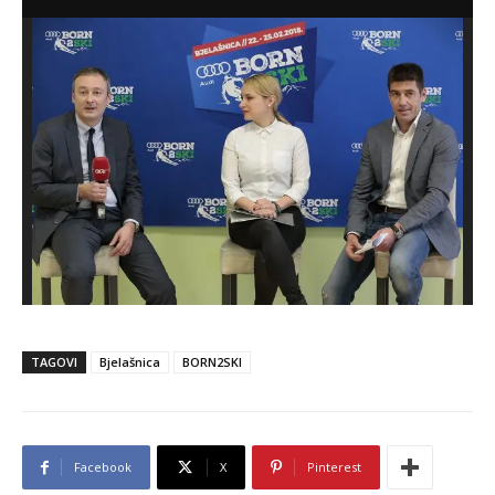
TAGOVI
Bjelašnica
BORN2SKI
Facebook
X
Pinterest