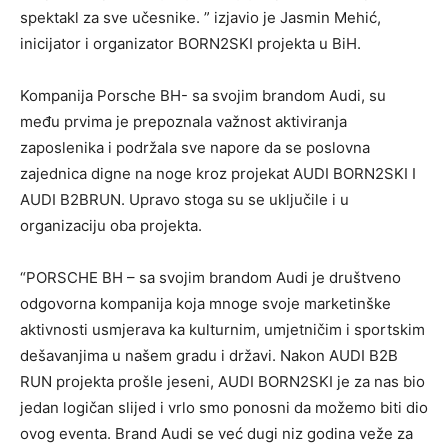
spektakl za sve učesnike. ” izjavio je Jasmin Mehić,
inicijator i organizator BORN2SKI projekta u BiH.
Kompanija Porsche BH- sa svojim brandom Audi, su
među prvima je prepoznala važnost aktiviranja
zaposlenika i podržala sve napore da se poslovna
zajednica digne na noge kroz projekat AUDI BORN2SKI I
AUDI B2BRUN. Upravo stoga su se uključile i u
organizaciju oba projekta.
“PORSCHE BH – sa svojim brandom Audi je društveno
odgovorna kompanija koja mnoge svoje marketinške
aktivnosti usmjerava ka kulturnim, umjetničim i sportskim
dešavanjima u našem gradu i državi. Nakon AUDI B2B
RUN projekta prošle jeseni, AUDI BORN2SKI je za nas bio
jedan logičan slijed i vrlo smo ponosni da možemo biti dio
ovog eventa. Brand Audi se već dugi niz godina veže za