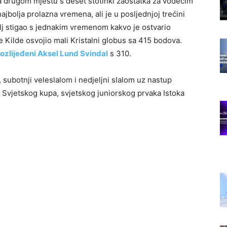
a drugom mjestu s deset stotinki zaostatka za vodećim
bolja prolazna vremena, ali je u posljednjoj trećini
ilj stigao s jednakim vremenom kakvo je ostvario
je Kilde osvojio mali Kristalni globus sa 415 bodova.
ozlijeđeni Aksel Lund Svindal
s 310.
, subotnji veleslalom i nedjeljni slalom uz nastup
 Svjetskog kupa, svjetskog juniorskog prvaka Istoka