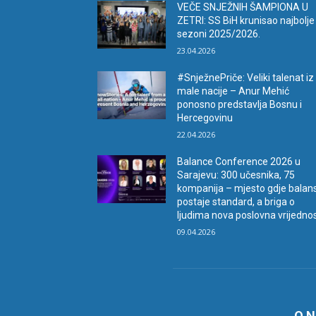
VEČE SNJEŽNIH ŠAMPIONA U
ZETRI: SS BiH krunisao najbolje
sezoni 2025/2026.
23.04.2026
#SnježnePriče: Veliki talenat iz
male nacije – Anur Mehić
ponosno predstavlja Bosnu i
Hercegovinu
22.04.2026
Balance Conference 2026 u
Sarajevu: 300 učesnika, 75
kompanija – mjesto gdje balan
postaje standard, a briga o
ljudima nova poslovna vrijedno
09.04.2026
O 