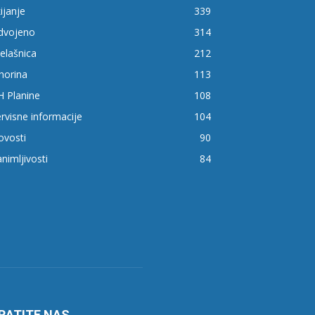
ijanje
339
zdvojeno
314
elašnica
212
horina
113
H Planine
108
rvisne informacije
104
ovosti
90
nimljivosti
84
RATITE NAS