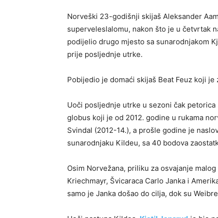
Norveški 23-godišnji skijaš Aleksander Aamo
superveleslalomu, nakon što je u četvrtak 
podijelio drugo mjesto sa sunarodnjakom Kj
prije posljednje utrke.
Pobijedio je domaći skijaš Beat Feuz koji j
Uoči posljednje utrke u sezoni čak petorica 
globus koji je od 2012. godine u rukama nor
Svindal (2012-14.), a prošle godine je naslov
sunarodnjaku Kildeu, sa 40 bodova zaostatk
Osim Norvežana, priliku za osvajanje malog 
Kriechmayr, Švicaraca Carlo Janka i Amerik
samo je Janka došao do cilja, dok su Weibrec