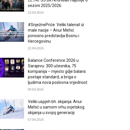
ZETRI: SS BiH krunisao najbolje u
sezoni 2025/2026.
23.04.2026
#SnježnePriče: Veliki talenat iz
male nacije – Anur Mehić
ponosno predstavlja Bosnu i
Hercegovinu
22.04.2026
Balance Conference 2026 u
Sarajevu: 300 učesnika, 75
kompanija – mjesto gdje balans
postaje standard, a briga o
ljudima nova poslovna vrijednost
09.04.2026
Veliki uspjeh bh. skijanja: Anur
Mehić u samom vrhu svjetskog
skijanja u svojoj generaciji
07.04.2026