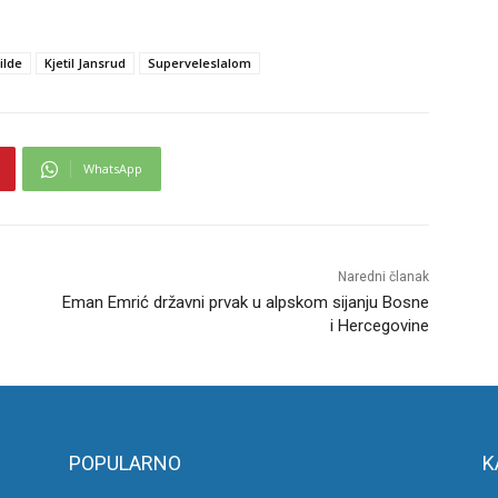
ilde
Kjetil Jansrud
Superveleslalom
WhatsApp
Naredni članak
Eman Emrić državni prvak u alpskom sijanju Bosne
i Hercegovine
POPULARNO
K