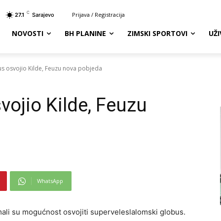
C
Prijava / Registracija
27.1
Sarajevo
NOVOSTI
BH PLANINE
ZIMSKI SPORTOVI
UŽ
s osvojio Kilde, Feuzu nova pobjeda
vojio Kilde, Feuzu
WhatsApp
imali su mogućnost osvojiti superveleslalomski globus.