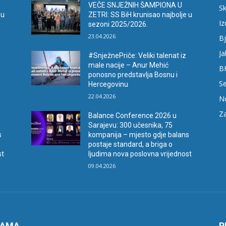
VEČE SNJEŽNIH ŠAMPIONA U
Sk
 u
ZETRI: SS BiH krunisao najbolje u
I
sezoni 2025/2026.
23.04.2026
Bj
Ja
#SnježnePriče: Veliki talenat iz
male nacije – Anur Mehić
B
ponosno predstavlja Bosnu i
Se
Hercegovinu
22.04.2026
N
Za
Balance Conference 2026 u
Sarajevu: 300 učesnika, 75
s
kompanija – mjesto gdje balans
postaje standard, a briga o
st
ljudima nova poslovna vrijednost
09.04.2026
NAMA
P