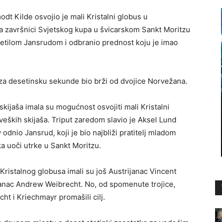
dt Kilde osvojio je mali Kristalni globus u
na završnici Svjetskog kupa u švicarskom Sankt Moritzu
etilom Jansrudom i odbranio prednost koju je imao
e za desetinsku sekunde bio brži od dvojice Norvežana.
skijaša imala su mogućnost osvojiti mali Kristalni
veških skijaša. Triput zaredom slavio je Aksel Lund
 odnio Jansrud, koji je bio najbliži pratitelj mladom
a uoči utrke u Sankt Moritzu.
Kristalnog globusa imali su još Austrijanac Vincent
anac Andrew Weibrecht. No, od spomenute trojice,
ht i Kriechmayr promašili cilj.