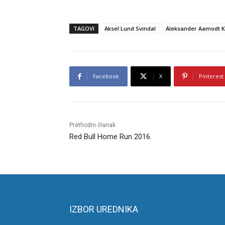
TAGOVI
Aksel Lund Svindal
Aleksander Aamodt K
Facebook
X
Pinterest
Prethodni članak
Red Bull Home Run 2016.
IZBOR UREDNIKA