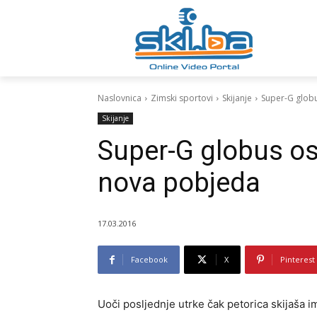
Naslovnica
Zimski sportovi
Skijanje
Super-G globu
Skijanje
Super-G globus os
nova pobjeda
17.03.2016
Facebook
X
Pinterest
Uoči posljednje utrke čak petorica skijaša 