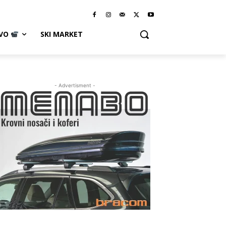
IVO
SKI MARKET
- Advertisment -