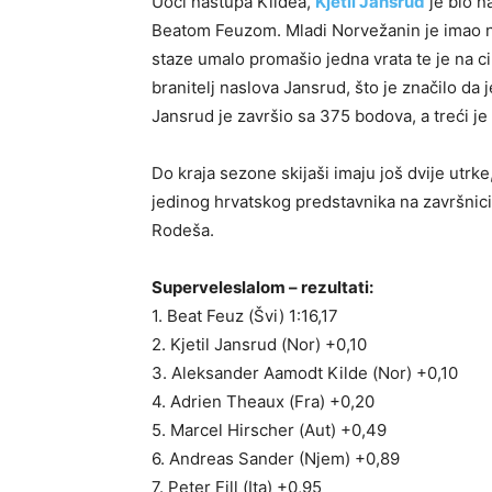
Uoči nastupa Kildea,
Kjetil Jansrud
je bio n
Beatom Feuzom. Mladi Norvežanin je imao naj
staze umalo promašio jedna vrata te je na c
branitelj naslova Jansrud, što je značilo da 
Jansrud je završio sa 375 bodova, a treći je
Do kraja sezone skijaši imaju još dvije utrke
jedinog hrvatskog predstavnika na završnici
Rodeša.
Superveleslalom – rezultati:
1. Beat Feuz (Švi) 1:16,17
2. Kjetil Jansrud (Nor) +0,10
3. Aleksander Aamodt Kilde (Nor) +0,10
4. Adrien Theaux (Fra) +0,20
5. Marcel Hirscher (Aut) +0,49
6. Andreas Sander (Njem) +0,89
7. Peter Fill (Ita) +0,95