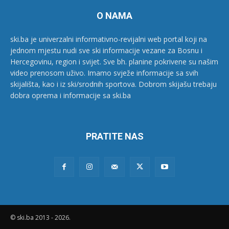
O NAMA
ski.ba je univerzalni informativno-revijalni web portal koji na
jednom mjestu nudi sve ski informacije vezane za Bosnu i
Hercegovinu, region i svijet. Sve bh. planine pokrivene su našim
video prenosom uživo. Imamo svježe informacije sa svih
skijališta, kao i iz ski/srodnih sportova. Dobrom skijašu trebaju
dobra oprema i informacije sa ski.ba
PRATITE NAS
© ski.ba 2013 - 2026.