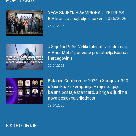
POPULARNO
VEČE SNJEŽNIH ŠAMPIONA U ZETRI: SS
BiH krunisao najbolje u sezoni 2025/2026.
23.04.2026
#SnježnePriče: Veliki talenat iz male nacije
– Anur Mehić ponosno predstavlja Bosnu i
Hercegovinu
22.04.2026
Balance Conference 2026 u Sarajevu: 300
učesnika, 75 kompanija – mjesto gdje
balans postaje standard, a briga o ljudima
nova poslovna vrijednost
09.04.2026
KATEGORIJE