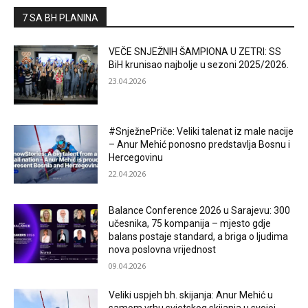
7 SA BH PLANINA
VEČE SNJEŽNIH ŠAMPIONA U ZETRI: SS
BiH krunisao najbolje u sezoni 2025/2026.
23.04.2026
#SnježnePriče: Veliki talenat iz male nacije
– Anur Mehić ponosno predstavlja Bosnu i
Hercegovinu
22.04.2026
Balance Conference 2026 u Sarajevu: 300
učesnika, 75 kompanija – mjesto gdje
balans postaje standard, a briga o ljudima
nova poslovna vrijednost
09.04.2026
Veliki uspjeh bh. skijanja: Anur Mehić u