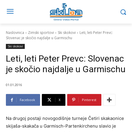
Naslovnica
Zimski sportovi
Ski skokovi
Leti, leti Peter Prevc:
Slovenac je skočio najdalje u Garmischu
Ski skokovi
Leti, leti Peter Prevc: Slovenac
je skočio najdalje u Garmischu
01.01.2016
Facebook
X
Pinterest
Na drugoj postaji novogodišnje turneje Četiri skakaonice
skijaša-skakača u Garmisch-Partenkirchenu slavio je