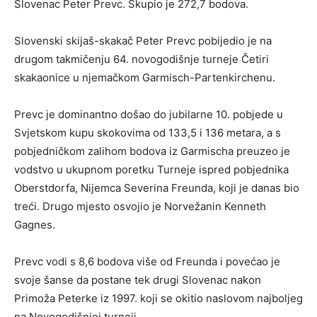
Slovenac Peter Prevc. Skupio je 272,7 bodova.
Slovenski skijaš-skakač Peter Prevc pobijedio je na
drugom takmičenju 64. novogodišnje turneje Četiri
skakaonice u njemačkom Garmisch-Partenkirchenu.
Prevc je dominantno došao do jubilarne 10. pobjede u
Svjetskom kupu skokovima od 133,5 i 136 metara, a s
pobjedničkom zalihom bodova iz Garmischa preuzeo je
vodstvo u ukupnom poretku Turneje ispred pobjednika
Oberstdorfa, Nijemca Severina Freunda, koji je danas bio
treći. Drugo mjesto osvojio je Norvežanin Kenneth
Gagnes.
Prevc vodi s 8,6 bodova više od Freunda i povećao je
svoje šanse da postane tek drugi Slovenac nakon
Primoža Peterke iz 1997. koji se okitio naslovom najboljeg
na Novogodišnjoj turneji.