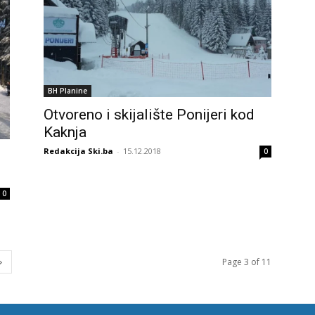
BH Planine
Otvoreno i skijalište Ponijeri kod
Kaknja
Redakcija Ski.ba
-
15.12.2018
0
0
Page 3 of 11