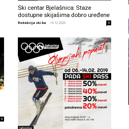
Ski centar Bjelašnica: Staze
dostupne skijašima dobro uređene
Redakcija ski.ba
-
14.12.2020
0
0
Jahorina