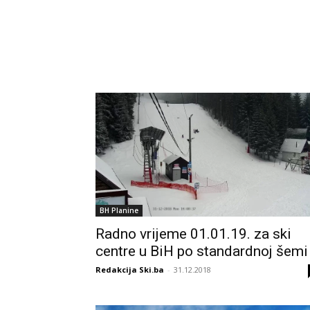
BH Planine
Radno vrijeme 01.01.19. za ski
centre u BiH po standardnoj šemi
Redakcija Ski.ba
-
31.12.2018