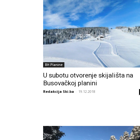
BH Planine
U subotu otvorenje skijališta na
Busovačkoj planini
Redakcija Ski.ba
-
19.12.2018