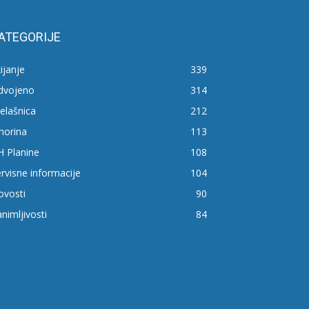
ATEGORIJE
ijanje
339
zdvojeno
314
elašnica
212
horina
113
H Planine
108
rvisne informacije
104
ovosti
90
nimljivosti
84