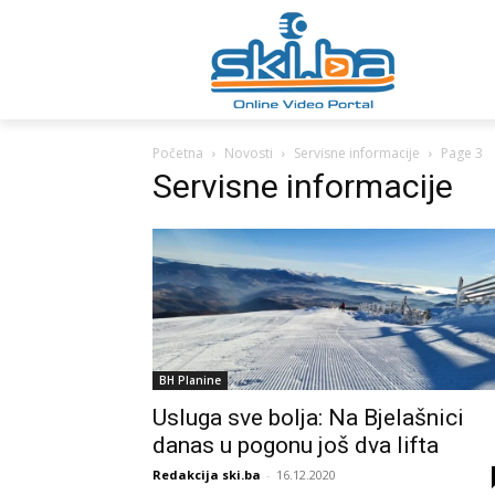
Početna
Novosti
Servisne informacije
Page 3
Servisne informacije
BH Planine
Usluga sve bolja: Na Bjelašnici
danas u pogonu još dva lifta
Redakcija ski.ba
-
16.12.2020