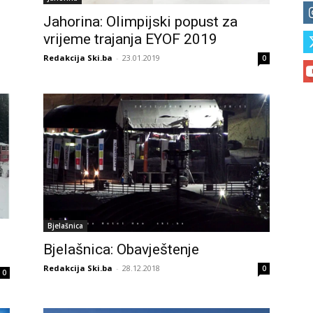
Jahorina: Olimpijski popust za
vrijeme trajanja EYOF 2019
Redakcija Ski.ba
-
23.01.2019
0
Bjelašnica
Bjelašnica: Obavještenje
Redakcija Ski.ba
-
28.12.2018
0
0