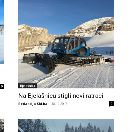
Bjelašnica
0
Na Bjelašnicu stigli novi ratraci
Redakcija Ski.ba
-
18.12.2018
0