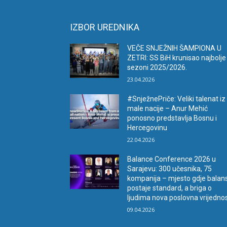
IZBOR UREDNIKA
VEČE SNJEŽNIH ŠAMPIONA U
ZETRI: SS BiH krunisao najbolje
sezoni 2025/2026.
23.04.2026
#SnježnePriče: Veliki talenat iz
male nacije – Anur Mehić
ponosno predstavlja Bosnu i
Hercegovinu
22.04.2026
Balance Conference 2026 u
Sarajevu: 300 učesnika, 75
kompanija – mjesto gdje balan
postaje standard, a briga o
ljudima nova poslovna vrijedno
09.04.2026