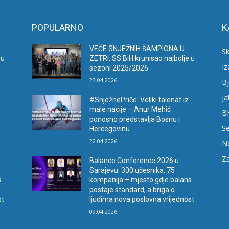
POPULARNO
K
VEČE SNJEŽNIH ŠAMPIONA U
Sk
 u
ZETRI: SS BiH krunisao najbolje u
I
sezoni 2025/2026.
23.04.2026
Bj
Ja
#SnježnePriče: Veliki talenat iz
male nacije – Anur Mehić
B
ponosno predstavlja Bosnu i
Se
Hercegovinu
22.04.2026
N
Za
Balance Conference 2026 u
Sarajevu: 300 učesnika, 75
s
kompanija – mjesto gdje balans
postaje standard, a briga o
st
ljudima nova poslovna vrijednost
09.04.2026