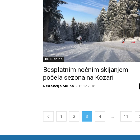
BH Planine
Besplatnim noćnim skijanjem
počela sezona na Kozari
Redakcija Ski.ba
-
15.12.2018
...
1
2
3
4
11