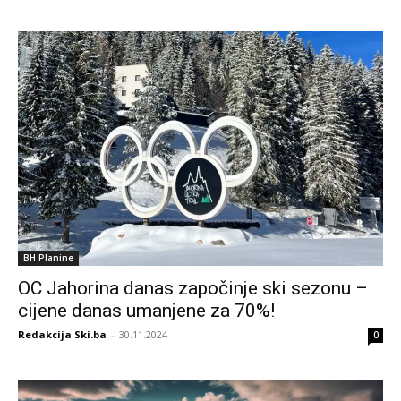
BH Planine
OC Jahorina danas započinje ski sezonu –
cijene danas umanjene za 70%!
Redakcija Ski.ba
-
30.11.2024
0