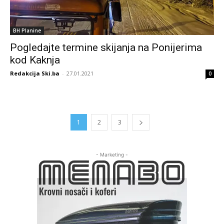
BH Planine
Pogledajte termine skijanja na Ponijerima
kod Kaknja
Redakcija Ski.ba
-
27.01.2021
0
1
2
3
- Marketing -