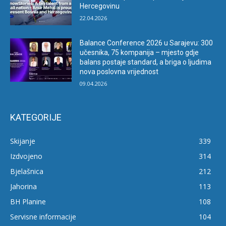
Hercegovinu
22.04.2026
Balance Conference 2026 u Sarajevu: 300
učesnika, 75 kompanija – mjesto gdje
balans postaje standard, a briga o ljudima
nova poslovna vrijednost
09.04.2026
KATEGORIJE
Skijanje
339
Izdvojeno
314
Bjelašnica
212
Jahorina
113
BH Planine
108
Servisne informacije
104