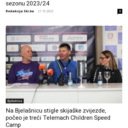
sezonu 2023/24
Redakcija Ski.ba
-
21.10.2023
0
Bjelašnica
Na Bjelašnicu stigle skijaške zvijezde,
počeo je treći Telemach Children Speed
Camp