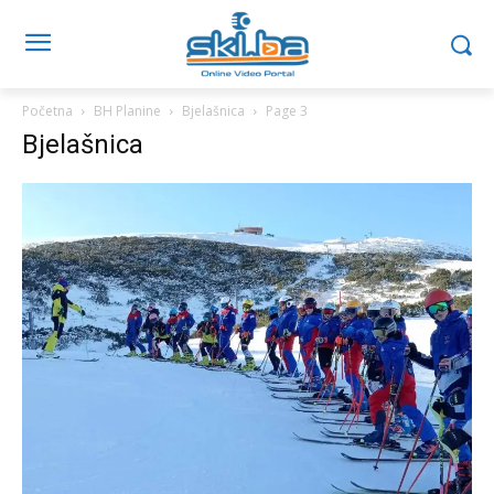
Početna
BH Planine
Bjelašnica
Page 3
Bjelašnica