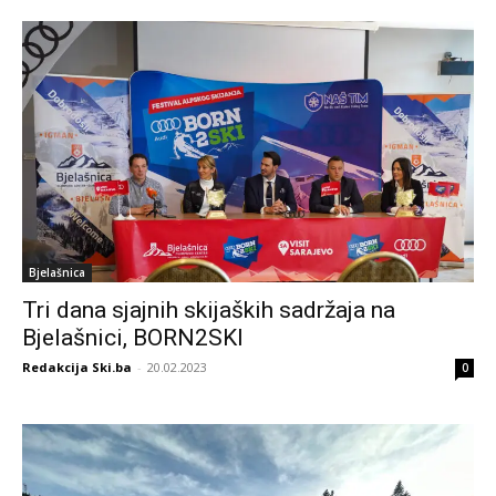
Bjelašnica
Tri dana sjajnih skijaških sadržaja na
Bjelašnici, BORN2SKI
Redakcija Ski.ba
-
20.02.2023
0