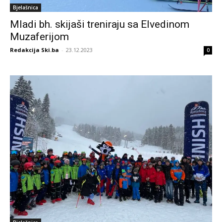
Bjelašnica
Mladi bh. skijaši treniraju sa Elvedinom
Muzaferijom
Redakcija Ski.ba
-
23.12.2023
0