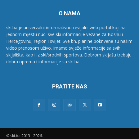
O NAMA
ski.ba je univerzalni informativno-revijalni web portal koji na
jednom mjestu nudi sve ski informacije vezane za Bosnu i
Hercegovinu, region i svijet. Sve bh. planine pokrivene su našim
video prenosom uživo. Imamo svježe informacije sa svih
skijališta, kao i iz ski/srodnih sportova. Dobrom skijašu trebaju
dobra oprema i informacije sa ski.ba
PRATITE NAS
© ski.ba 2013 - 2026.