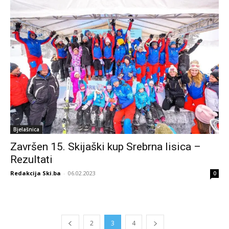
Bjelašnica
Završen 15. Skijaški kup Srebrna lisica –
Rezultati
Redakcija Ski.ba
-
06.02.2023
0
2
3
4