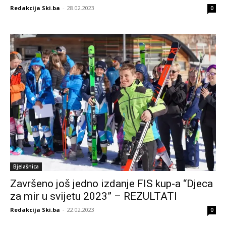
Redakcija Ski.ba
-
28.02.2023
0
Bjelašnica
Završeno još jedno izdanje FIS kup-a “Djeca
za mir u svijetu 2023” – REZULTATI
Redakcija Ski.ba
-
22.02.2023
0