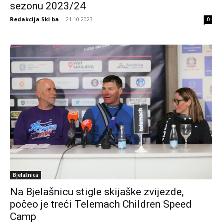
sezonu 2023/24
Redakcija Ski.ba
-
21.10.2023
0
Bjelašnica
Na Bjelašnicu stigle skijaške zvijezde,
počeo je treći Telemach Children Speed
Camp