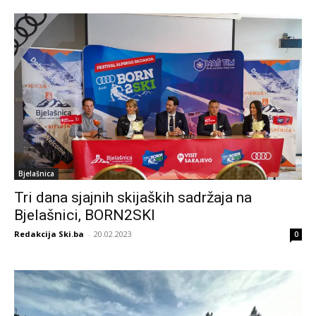
Bjelašnica
Tri dana sjajnih skijaških sadržaja na
Bjelašnici, BORN2SKI
Redakcija Ski.ba
-
20.02.2023
0