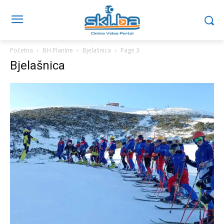
Početna
BH Planine
Bjelašnica
Page 3
Bjelašnica