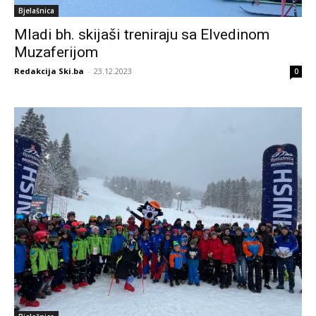
Bjelašnica
Mladi bh. skijaši treniraju sa Elvedinom
Muzaferijom
Redakcija Ski.ba
-
23.12.2023
0