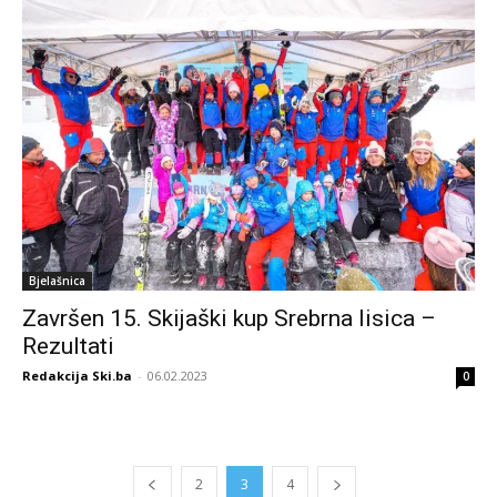
Bjelašnica
Završen 15. Skijaški kup Srebrna lisica –
Rezultati
Redakcija Ski.ba
-
06.02.2023
0
2
3
4