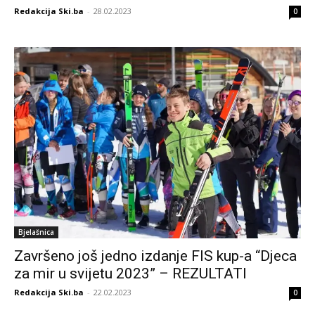
Redakcija Ski.ba
-
28.02.2023
0
Bjelašnica
Završeno još jedno izdanje FIS kup-a “Djeca
za mir u svijetu 2023” – REZULTATI
Redakcija Ski.ba
-
22.02.2023
0