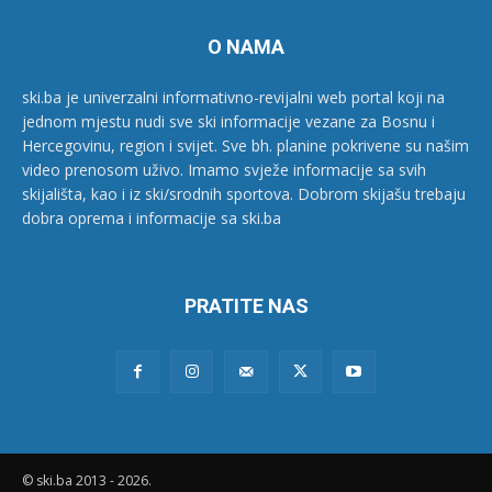
O NAMA
ski.ba je univerzalni informativno-revijalni web portal koji na
jednom mjestu nudi sve ski informacije vezane za Bosnu i
Hercegovinu, region i svijet. Sve bh. planine pokrivene su našim
video prenosom uživo. Imamo svježe informacije sa svih
skijališta, kao i iz ski/srodnih sportova. Dobrom skijašu trebaju
dobra oprema i informacije sa ski.ba
PRATITE NAS
© ski.ba 2013 - 2026.