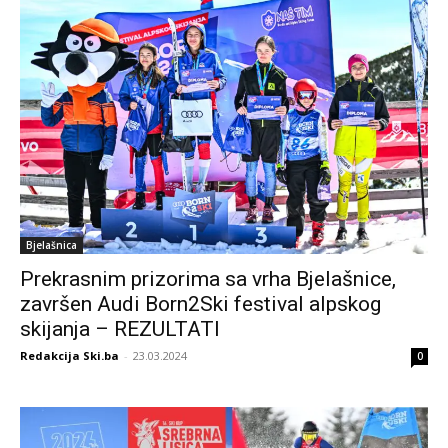
Bjelašnica
Prekrasnim prizorima sa vrha Bjelašnice,
završen Audi Born2Ski festival alpskog
skijanja – REZULTATI
Redakcija Ski.ba
-
23.03.2024
0