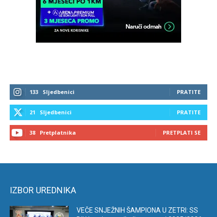
133
Sljedbenici
PRATITE
21
Sljedbenici
PRATITE
38
Pretplatnika
PRETPLATI SE
IZBOR UREDNIKA
VEČE SNJEŽNIH ŠAMPIONA U ZETRI: SS