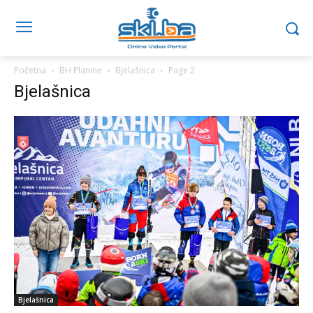
Početna
BH Planine
Bjelašnica
Page 2
Bjelašnica
Bjelašnica