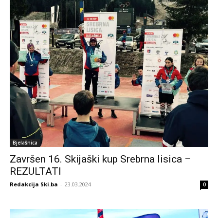
Bjelašnica
Završen 16. Skijaški kup Srebrna lisica –
REZULTATI
Redakcija Ski.ba
-
23.03.2024
0