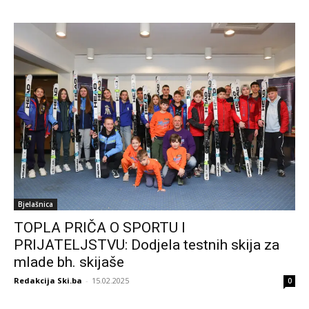
Bjelašnica
TOPLA PRIČA O SPORTU I
PRIJATELJSTVU: Dodjela testnih skija za
mlade bh. skijaše
Redakcija Ski.ba
-
15.02.2025
0