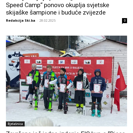
Speed Camp“ ponovo okuplja svjetske
skijaške šampione i buduće zvijezde
Redakcija Ski.ba
-
28.02.2025
0
Bjelašnica