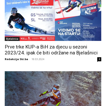
Bjelašnica
Prve trke KUP-a BiH za djecu u sezoni
2023/24. ipak će biti održane na Bjelašnici
Redakcija Ski.ba
-
18.03.2024
0