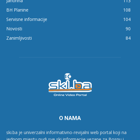
Jahorina
113
BH Planine
108
Servisne informacije
104
Novosti
90
Zanimljivosti
84
O NAMA
ski.ba je univerzalni informativno-revijalni web portal koji na
jednom mjestu nudi sve ski informacije vezane za Bosnu i