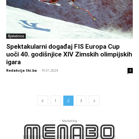
Bjelašnica
Spektakularni događaj FIS Europa Cup
uoči 40. godišnjice XIV Zimskih olimpijskih
igara
Redakcija Ski.ba
-
19.01.2024
0
1
2
3
- Marketing -