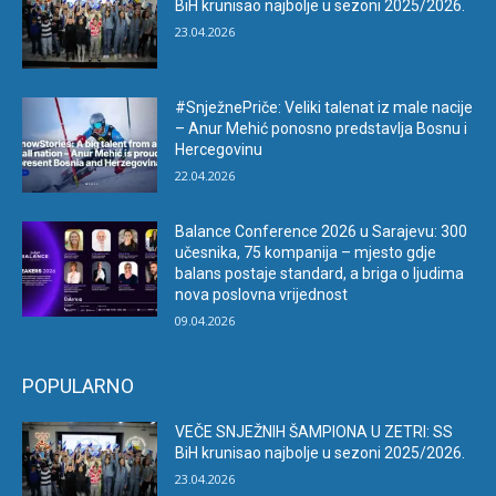
BiH krunisao najbolje u sezoni 2025/2026.
23.04.2026
#SnježnePriče: Veliki talenat iz male nacije
– Anur Mehić ponosno predstavlja Bosnu i
Hercegovinu
22.04.2026
Balance Conference 2026 u Sarajevu: 300
učesnika, 75 kompanija – mjesto gdje
balans postaje standard, a briga o ljudima
nova poslovna vrijednost
09.04.2026
POPULARNO
VEČE SNJEŽNIH ŠAMPIONA U ZETRI: SS
BiH krunisao najbolje u sezoni 2025/2026.
23.04.2026