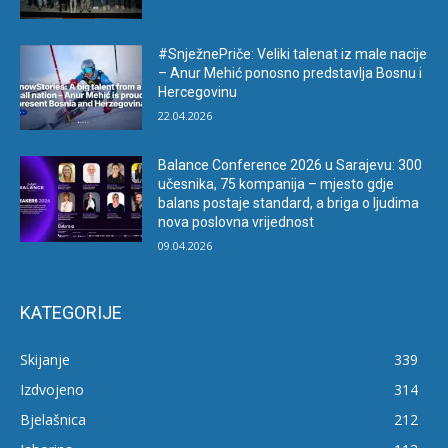
#SnježnePriče: Veliki talenat iz male nacije
– Anur Mehić ponosno predstavlja Bosnu i
Hercegovinu
22.04.2026
Balance Conference 2026 u Sarajevu: 300
učesnika, 75 kompanija – mjesto gdje
balans postaje standard, a briga o ljudima
nova poslovna vrijednost
09.04.2026
KATEGORIJE
Skijanje
339
Izdvojeno
314
Bjelašnica
212