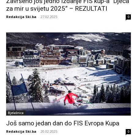
Završeno još jedno izdanje FIS kup-a “Djeca
za mir u svijetu 2025” – REZULTATI
Redakcija Ski.ba
-
27.02.2025
0
Bjelašnica
Još samo jedan dan do FIS Evropa Kupa
Redakcija Ski.ba
-
20.02.2025
0